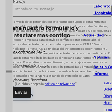
Mensaje
Laborator
Hospitala
El envío de datos personales con este formulario supone el consentimiento
Llena nuestro formulario y
expreso del remitente al tratamiento automatizado de los datos facilitados,
con la finalidad de que CATLAB Centre Analítiques Terrassa AIE dé respuesta a
contactaremos contigo
Actualidad
la consulta planteada. En ningún caso la información facilitada será cedida a
terceros ni empleada para el envío de comunicaciones comerciales. El
Responsable del tratamiento de sus datos personales es CATLAB Centre
Analítiques Terrassa, AIE. La finalidad del tratamiento es poder tramitar su
Parc Logístic de Salut
petición de contacto. La base jurídica del tratamiento es su consentimiento. El
Noticias
plazo de conservación de los datos es el necesario para tramitar su petición de
contacto. Puede retirar su consentimiento, así como ejercer sus derechos de
Vial Sant Jordi s/n, 08232
Boletín C
acceso, rectificación, supresión, oposición, portabilidad y limitación del
tratamiento. Asimismo, le informan de su derecho a presentar una
Informa
Abrir / Cerrar menú
reclamación ante la Agencia Española de Protección de Datos.
Viladecavalls, Barcelona
Susc
He leído y acepto la
política de privacidad
*
Bolet
Enviar
937 485 600
Bioq
Hema
Inmu