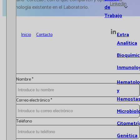
Linkedin
de
tecnología existente en el Laboratorio.
Trabajo
Extra
Inicio
Contacto
Analítica
Bioquímic
Inmunolo
Nombre
*
Hematolo
y
Hemostas
Correo electrónico
*
Microbiol
Teléfono
Citometrí
Genética