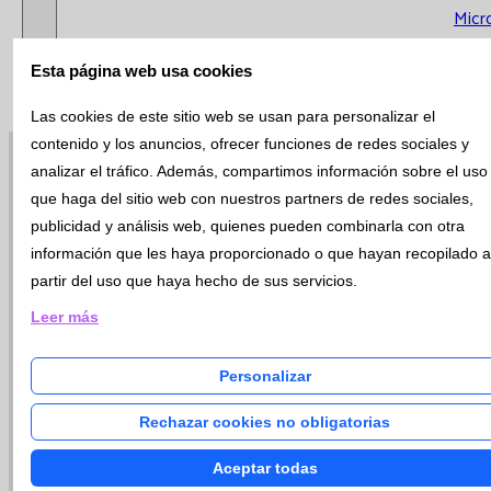
Micr
Cito
Esta página web usa cookies
Gené
Urge
Las cookies de este sitio web se usan para personalizar el
Extr
contenido y los anuncios, ofrecer funciones de redes sociales y
Analí
analizar el tráfico. Además, compartimos información sobre el uso
Calid
que haga del sitio web con nuestros partners de redes sociales,
Gest
publicidad y análisis web, quienes pueden combinarla con otra
información que les haya proporcionado o que hayan recopilado a
partir del uso que haya hecho de sus servicios.
Calidad y
Leer más
Medio
Ambiente
Personalizar
Reconoci
Rechazar cookies no obligatorias
Intercom
Aceptar todas