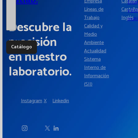
Empresa
Catalán
Ensay
Líneas de
Castell
y Es
Trabajo
Inglés
multi
Descubre la
Calidad y
Medio
precisión
Ambiente
Catálogo
Actualidad
en nuestro
Sistema
laboratorio.
Interno de
Información
(SII)
Instagram
X
Linkedin