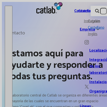
Catlab.
Contacto
Castellano
Instagram
Catalán
Castellano
Empresa
Contacto
Inglés
Estamos aquí para
Localizac
Integraci
ayudarte y responder a
X
de los
todas tus preguntas.
laborator
Instalaci
Organigr
El Laboratorio central de Catlab se organiza en diferentes áreas
la mayoría de las cuales se encuentran en un gran espacio
Líneas
diáfano 'CoreLab', con el que comparten y optimizan la