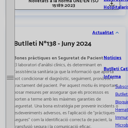
Novetats a la norma UNE-EN ISO
15189:2023
Hospitalari
Actualitat
Butlletí Nº138 - Juny 2024
Notícies
Bones pràctiques en Seguretat de Pacient
El laboratori d'anàlisi clínics, és determinant en
Butlletí Cat
l'assistència sanitària ja que la informació que aporta
Informa
pot condicionar el diagnòstic, seguiment, pronòstic i
Obrir / Tancar menú
tractament del pacient. Per aquest motiu és important
Subscr
posar mesures per assegurar que els processos es
Butllet
porten a terme amb les màximes garanties de
Bioquí
seguretat. Una bona estratègia per prevenir incidents o
Hemat
esdeveniments adversos, es l'aplicació de "pràctiques
Immun
segures" com la identificació correcta de pacient, la
Microb
transfusió segura i la comunicació eficaç.