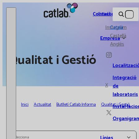
Catlab.
Contacte
Català
Instagram
Català
Castellà
Empresa
Anglès
Qualitat i Gestió
Localitzaci
Integració
X
de
laboratoris
Inici
Actualitat
Butlletí Catlab Informa
Qualitat i Gestió
Instal·lacio
Organigra
Línies
Selecciona