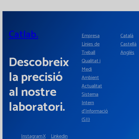
Catlab.
Empresa
Català
Línies de
Castellà
Treball
Anglès
Descobreix
Qualitat i
Medi
la precisió
Ambient
Actualitat
al nostre
Sistema
laboratori.
Intern
d'Informació
(SII)
Instagram
X
Linkedin