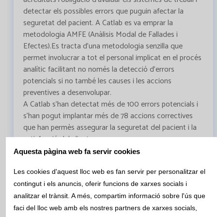
detectar els possibles errors que puguin afectar la
seguretat del pacient. A Catlab es va emprar la
metodologia AMFE (Anàlisis Modal de Fallades i
Efectes).Es tracta d’una metodologia senzilla que
permet involucrar a tot el personal implicat en el procés
analític facilitant no només la detecció d’errors
potencials si no també les causes i les accions
preventives a desenvolupar.
A Catlab s’han detectat més de 100 errors potencials i
s’han pogut implantar més de 78 accions correctives
que han permès assegurar la seguretat del pacient i la
satisfacció del client.
Aquesta pàgina web fa servir cookies
AMFE- Anàlisis Modal de Fallades i Efectes
Les cookies d'aquest lloc web es fan servir per personalitzar el
contingut i els anuncis, oferir funcions de xarxes socials i
analitzar el trànsit. A més, compartim informació sobre l'ús que
faci del lloc web amb els nostres partners de xarxes socials,