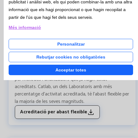
Butlletí Nº103 - Març 2020
publicitat i anàlisi web, els qui poden combinar-la amb una altra
informació que els hagi proporcionat o que hagin recopilat a
partir de l'ús que hagi fet dels seus serveis.
QUALITAT - Acreditació per abast flexible
La Norma UNE-EN ISO 15189:2013 és una norma
Més informació
internacional que especifica els requisits relatius a la
competència i la qualitat dels laboratoris clínics. L'abast
Personalitzar
de cada acreditació proporciona informació sobre les
activitats en les que el laboratori ha demostrat
Rebutjar cookies no obligatòries
competència. Un abast flexible permet incorporar noves
Acceptar totes
magnituds o fer modificacions en qualsevol moment,
per mètodes i analitzadors que ja hagin estat
acreditats. Catlab, un dels Laboratoris amb més
percentatge d'activitat acreditada, té l'abast flexible per
la majoria de les seves magnituds.
Acreditació per abast flexible