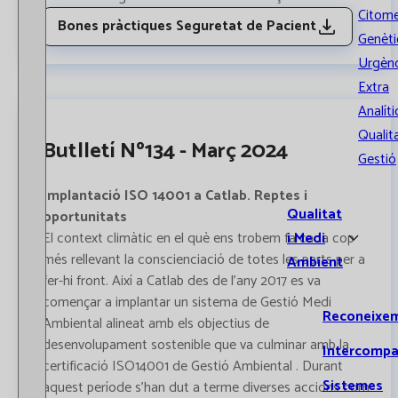
Citome
Bones pràctiques Seguretat de Pacient
Genèti
Urgènc
Extra
Analíti
Qualita
Butlletí Nº134 - Març 2024
Gestió
Implantació ISO 14001 a Catlab. Reptes i
Qualitat
oportunitats
i Medi
El context climàtic en el què ens trobem fa cada cop
més rellevant la conscienciació de totes les parts per a
Ambient
fer-hi front. Així a Catlab des de l’any 2017 es va
començar a implantar un sistema de Gestió Medi
Reconeixe
Ambiental alineat amb els objectius de
desenvolupament sostenible que va culminar amb la
Intercompa
certificació ISO14001 de Gestió Ambiental . Durant
Sistemes
aquest període s’han dut a terme diverses accions com