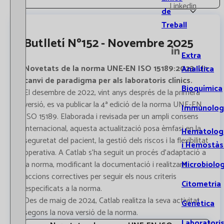
Linkedin
de
Treball
Butlletí Nº152 - Novembre 2025
Extra
Novetats de la norma UNE-EN ISO 15189:2023: Un
Analítica
canvi de paradigma per als laboratoris clínics.
Bioquímica
El desembre de 2022, vint anys després de la primera
versió, es va publicar la 4ª edició de la norma UNE-EN
Immunolog
ISO 15189. Elaborada i revisada per un ampli consens
internacional, aquesta actualització posa èmfasi en la
Hematolog
seguretat del pacient, la gestió dels riscos i la flexibilitat
i Hemostàs
operativa. A Catlab s'ha seguit un procés d'adaptació a
Microbiolog
la norma, modificant la documentació i realitzant
accions correctives per seguir els nous criteris
Citometria
especificats a la norma.
Des de maig de 2024, Catlab realitza la seva activitat
Genètica
segons la nova versió de la norma.
Laboratori