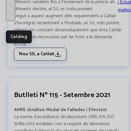
diferents variables fins a l'enviament de la petició als
i Estud
diferents destins, el SIL es troba present.
multic
Degut a aquest augment dels requeriments a Catlab
s'ha migrat recentment a Modulab, un SIL més potent,
robust i en constant desenvolupament que dota Catlab
Catàleg
de les eines necessàries per fer front a la demanda
actual.
Nou SIL a Catlab
Butlletí Nº 115 - Setembre 2021
AMFE (Anàlisis Modal de Fallades i Efectes)
La norma d’acreditació de laboratoris UNE-EN ISO
15189:2013 estableix com a requisit als laboratoris
acreditats l’obligació d’avaluar els sistemes de treball i