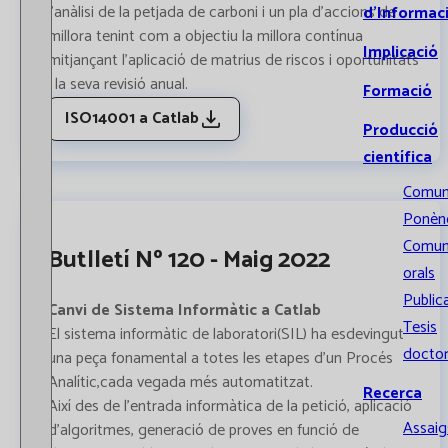
l’anàlisi de la petjada de carboni i un pla d’accions de
d’Informac
millora tenint com a objectiu la millora contínua
Implicació
mitjançant l’aplicació de matrius de riscos i oportunitats
i la seva revisió anual.
Formació
ISO14001 a Catlab
Producció
científica
Comun
Ponènc
Comun
Butlletí Nº 120 - Maig 2022
orals
Public
Canvi de Sistema Informàtic a Catlab
Tesis
El sistema informàtic de laboratori(SIL) ha esdevingut
doctor
una peça fonamental a totes les etapes d'un Procés
Analític,cada vegada més automatitzat.
Recerca
Així des de l'entrada informàtica de la petició, aplicació
Assaigs
d'algoritmes, generació de proves en funció de