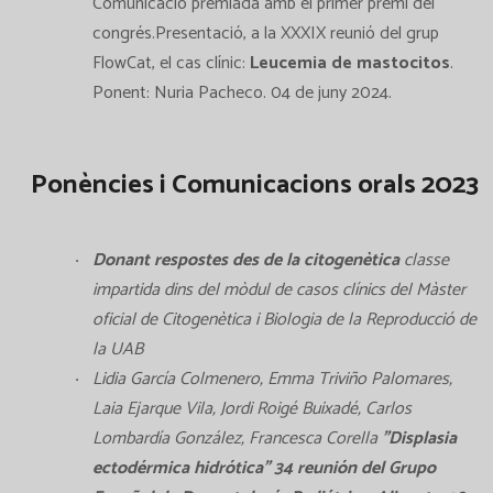
Comunicació premiada amb el primer premi del
congrés.Presentació, a la XXXIX reunió del grup
FlowCat, el cas clínic:
Leucemia de mastocitos
.
Ponent: Nuria Pacheco. 04 de juny 2024.
Ponències i Comunicacions orals 2023
Donant respostes des de la citogenètica
classe
impartida dins del mòdul de casos clínics del Màster
oficial de Citogenètica i Biologia de la Reproducció de
la UAB
Lidia García Colmenero, Emma Triviño Palomares,
Laia Ejarque Vila, Jordi Roigé Buixadé, Carlos
Lombardía González, Francesca Corella
"Displasia
ectodérmica hidrótica" 34 reunión del Grupo