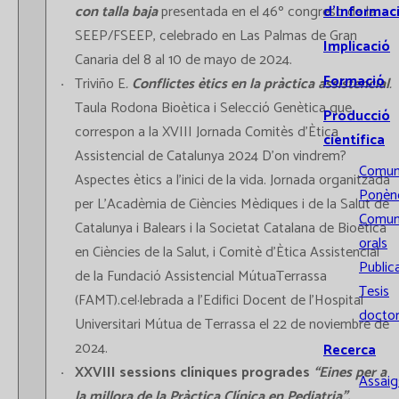
con talla baja
presentada en el 46º congreso de la
d’Informac
SEEP/FSEEP, celebrado en Las Palmas de Gran
Implicació
Canaria del 8 al 10 de mayo de 2024.
Formació
Triviño E
.
Conflictes ètics en la pràctica assistencial
.
Taula Rodona Bioètica i Selecció Genètica que
Producció
correspon a la XVIII Jornada Comitès d’Ètica
científica
Assistencial de Catalunya 2024 D’on vindrem?
Comun
Aspectes ètics a l’inici de la vida. Jornada organitzada
Ponènc
per L’Acadèmia de Ciències Mèdiques i de la Salut de
Comun
Catalunya i Balears i la Societat Catalana de Bioètica
orals
en Ciències de la Salut, i Comitè d’Ètica Assistencial
Public
de la Fundació Assistencial MútuaTerrassa
Tesis
(FAMT).cel·lebrada a l’Edifici Docent de l’Hospital
doctor
Universitari Mútua de Terrassa el 22 de noviembre de
2024.
Recerca
XXVIII sessions clíniques progrades
“Eines per a
Assaigs
la millora de la Pràctica Clínica en Pediatria”.