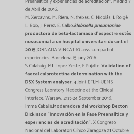
Preanalítica y experiencias de acreditación". Madrid 7
de Abril de 2016.
M. Xercavins, M. Riera, N. freixas, C. Nicolás, J. Roigé,
L. Boix, J. Perez, E. Calbo.
klebsiella pneumoniae
productora de beta-lactamasa d'espectre estès
nosocomial a un hospital universitari durant el
2015
.JORNADA VINCAT:10 anys compartint
experiències. Barcelona 15 juny 2016.
S Calabuig, ML López Yeste, F Pujalte.
Validation of
faecal calprotectina determination with the
DSX System analyser.
4 Joint EFLM-UEMS
Congress Laoratory Medecine at the Clinical
Interface, Warsaw, 21st-24 September 2016.
Imma Caballé.
Moderadora del workshop Becton
Dickinson "Innovación en la Fase Preanalítica y
experiencias de acreditación".
X Congreso
Nacional del Laboratori Clínico Zaragoza 21 Octubre