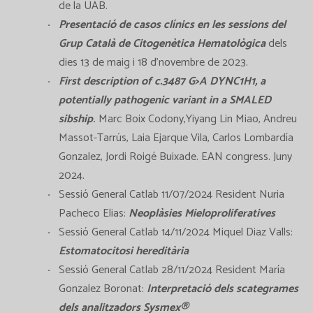
de la UAB.
Presentació de casos clínics en les sessions del
Grup Català de Citogenètica Hematològica
dels
dies 13 de maig i 18 d’novembre de 2023.
First description of c.3487 G>A DYNC1H1, a
potentially pathogenic variant in a SMALED
sibship
.
Marc Boix Codony,Yiyang Lin Miao, Andreu
Massot-Tarrús, Laia Ejarque Vila, Carlos Lombardía
Gonzalez, Jordi Roigé Buixade. EAN congress. Juny
2024.
Sessió General Catlab 11/07/2024 Resident Nuria
Pacheco Elias:
Neoplàsies Mieloproliferatives
Sessió General Catlab 14/11/2024 Miquel Diaz Valls:
Estomatocitosi hereditària
Sessió General Catlab 28/11/2024 Resident María
Gonzalez Boronat:
Interpretació dels scategrames
dels analitzadors Sysmex®