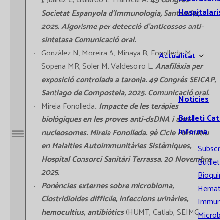
J, Juárez C, Gallardo E, Mariscal A.
45 Congrés
Hospitalari
Societat Espanyola d’Immunologia, Santander,
2025. Algorisme per detecció d’anticossos anti-
sintetasa Comunicació oral.
González N, Moreira A, Minaya B, Fonolleda M,
Actualitat
Sopena MR, Soler M, Valdesoiro L.
Anafilàxia per
exposició controlada a taronja. 49 Congrés SEICAP,
Santiago de Compostela, 2025. Comunicació oral.
Notícies
Mireia Fonolleda
.
Impacte de les teràpies
Butlletí Cat
biològiques en les proves anti-dsDNA i anti-
Informa
nucleosomes. Mireia Fonolleda. 9è Cicle Formatiu
Obrir / Tancar menú
en Malalties Autoimmunitàries Sistèmiques,
Subscr
Hospital Consorci Sanitàri Terrassa. 20 Novembre
Butllet
2025.
Bioquí
Ponències externes sobre microbioma,
Hemat
Clostridioides difficile, infeccions urinàries,
Immun
hemocultius, antibiòtics
(HUMT, Catlab, SEIMC,
Microb