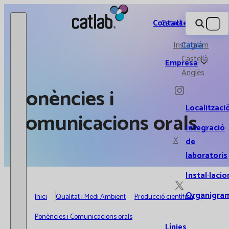
Catlab.
Contacte
Català
Instagram
Català
Castellà
Empresa
Anglès
Ponències i
Localitzaci
Comunicacions orals
Integració
X
de
laboratoris
Instal·lacio
Organigra
Inici
Qualitat i Medi Ambient
Producció científica
Ponències i Comunicacions orals
Línies