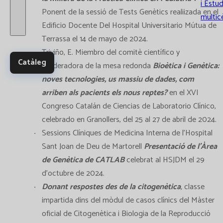
i Estud
Ponent de la sessió de Tests Genètics realiizada en el
multic
Edificio Docente Del Hospital Universitario Mútua de
Terrassa el 14 de mayo de 2024.
Triviño, E. Miembro del comitè científico y
Catàleg
Moderadora de la mesa redonda
Bioètica i Genètica:
noves tecnologies, us massiu de dades, com
arriben als pacients els nous reptes?
en el XVI
Congreso Catalán de Ciencias de Laboratorio Clínico,
celebrado en Granollers, del 25 al 27 de abril de 2024.
Sessions Clíniques de Medicina Interna de l’Hospital
Sant Joan de Deu de Martorell
Presentació de l’Àrea
de Genètica de CATLAB
celebrat al HSJDM el 29
d’octubre de 2024.
Donant respostes des de la citogenètica
,
classe
impartida dins del mòdul de casos clínics del Màster
oficial de Citogenètica i Biologia de la Reproducció