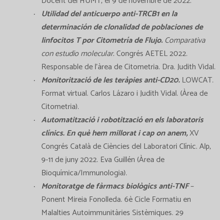
Docent del HUMT, el 9 de novembre de 2022.
Utilidad del anticuerpo anti-TRCB1 en la
determinación de clonalidad de poblaciones de
linfocitos T por Citometría de Flujo.
Comparativa
con estudio molecular.
Congrés AETEL 2022.
Responsable de l’àrea de Citometria. Dra. Judith Vidal.
Monitorització de les teràpies anti-CD20
.
LOWCAT.
Format virtual. Carlos Lázaro i Judith Vidal. (Àrea de
Citometria).
Automatització i robotització en els laboratoris
clínics. En què hem millorat i cap on anem,
XV
Congrés Català de Ciències del Laboratori Clínic. Alp,
9-11 de juny 2022. Eva Guillén (Àrea de
Bioquímica/Immunologia).
Monitoratge de fàrmacs biològics anti-TNF
–
Ponent Mireia Fonolleda. 6è Cicle Formatiu en
Malalties Autoimmunitàries Sistèmiques. 29