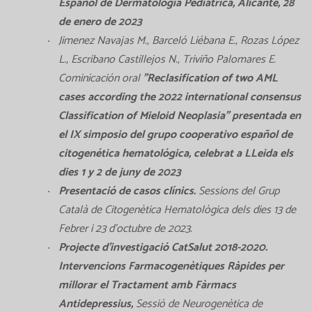
Español de Dermatología Pediátrica, Alicante, 28
de enero de 2023
Jimenez Navajas M., Barceló Liébana E., Rozas López
L., Escribano Castillejos N., Triviño Palomares E.
Cominicación oral
"Reclasification of two AML
cases according the 2022 international consensus
Classification of Mieloid Neoplasia" presentada en
el IX simposio del grupo cooperativo español de
citogenética hematológica, celebrat a LLeida els
dies 1 y 2 de juny de 2023
Presentació de casos clínics.
Sessions del Grup
Català de Citogenètica Hematològica dels dies 13 de
Febrer i 23 d’octubre de 2023.
Projecte d’investigació CatSalut 2018-2020.
Intervencions Farmacogenètiques Ràpides per
millorar el Tractament amb Fàrmacs
Antidepressius,
Sessió de Neurogenètica de