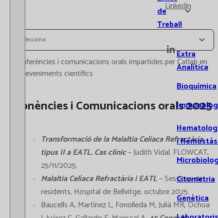
Linkedin
de
Treball
Selecciona
Extra
Conferències i comunicacions orals impartides per Catlab en
Analítica
esdeveniments científics
Bioquímica
Ponències i Comunicacions orals 2025
Immunolog
Hematolog
Transformació de la Malaltia Celíaca Refractària
i Hemostàs
tipus II a EATL. Cas clínic
– Judith Vidal. FLOWCAT,
Microbiolog
25/11/2025.
Malaltia Celíaca Refractària i EATL
– Sessions de
Citometria
residents, Hospital de Bellvitge, octubre 2025.
Genètica
Baucells A, Martínez L, Fonolleda M, Julià MR, Ochoa
Laboratori