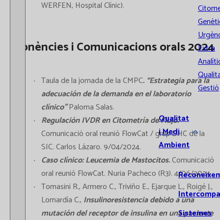
WERFEN, Hospital Clínic).
Citome
Genèti
Urgènc
Ponències i Comunicacions orals 2024
Extra
Analíti
Qualita
Taula de la jornada de la CMPC
. “Estrategia para la
Gestió
adecuación de la demanda en el laboratorio
clínico”
Paloma Salas.
Qualitat
Regulación IVDR en Citometría de Flujo.
i Medi
Comunicació oral reunió FlowCat / grup DHC de la
Ambient
SIC. Carlos Lázaro. 9/04/2024.
Caso clínico: Leucemia de Mastocitos.
Comunicació
oral reunió FlowCat. Nuria Pacheco (R3). 4/06/2024.
Reconeixe
Tomasini R., Armero C., Triviño E., Ejarque L., Roigé J.,
Intercompa
Lomardía C.,
Insulinoresistencia debido a una
mutación del receptor de insulina en una paciente
Sistemes