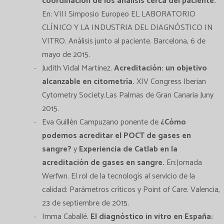
coordinación de los ánalisis cerca del paciente.
En: VIII Simposio Europeo EL LABORATORIO
CLÍNICO Y LA INDUSTRIA DEL DIAGNÓSTICO IN
VITRO. Análisis junto al paciente. Barcelona, 6 de
mayo de 2015.
Judith Vidal Martinez.
Acreditación: un objetivo
alcanzable en citometría.
XIV Congress Iberian
Cytometry Society.Las Palmas de Gran Canaria Juny
2015.
Eva Guillén Campuzano ponente de
¿Cómo
podemos acreditar el POCT de gases en
sangre?
y
Experiencia de Catlab en la
acreditación de gases en sangre.
En:Jornada
Werfwn. El rol de la tecnologís al servicio de la
calidad: Parámetros críticos y Point of Care. Valencia,
23 de septiembre de 2015.
Imma Caballé.
El diagnóstico in vitro en España: