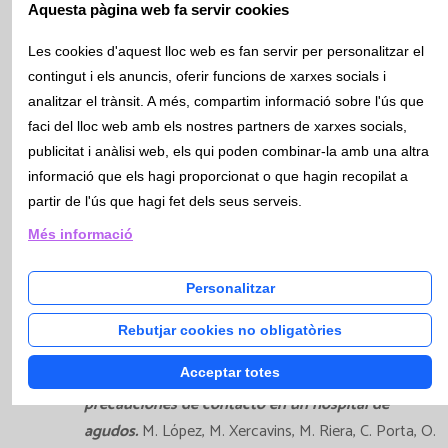
Aquesta pàgina web fa servir cookies
Ponències i Comunicacions orals 2019
Les cookies d'aquest lloc web es fan servir per personalitzar el
contingut i els anuncis, oferir funcions de xarxes socials i
analitzar el trànsit. A més, compartim informació sobre l'ús que
Lluïsa Juan Pereira, ponent del Curs:
Anàlisis
faci del lloc web amb els nostres partners de xarxes socials,
Clíniques. Cap pregunta sense resposta.
Col.legi
publicitat i anàlisi web, els qui poden combinar-la amb una altra
oficial de farmacèutics de Barcelona, febrer 2019
informació que els hagi proporcionat o que hagin recopilat a
Lluïsa Juan Pereira, ponent de la taula rodona:
Salidas
partir de l'ús que hagi fet dels seus serveis.
profesionales.
Infarma, març 2019.
Més informació
Donant respostes des de la citogenètica
classe
impartida dins del mòdul de casos clínics del Màster
Personalitzar
oficial de Citogenètica i Biologia de la Reproducció
de la UAB (E. Triviño)
Rebutjar cookies no obligatòries
Dinámica de transmisibilidad de Klebsiella
Acceptar totes
pneumoniae productora de BLEE (KpBLEE) sin
precauciones de contacto en un hospital de
agudos.
M. López, M. Xercavins, M. Riera, C. Porta, O.