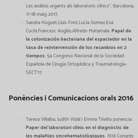
Les anàlisis urgents als laboratoris clínics", Barcelona,
17-18 maig 2017.
Sandra Huguet,Lluis Font,Lucía Gomez,Eva
Cuchi,Francesc Anglès,Alfredo Matamala.
Papel de
la colonización bacteriana del espaciador en la
tasa de reintervención de los recanbios en 2
tiempos.
54 Congreso Nacional de la Sociedad
Española de Cirugía Ortopédica y Traumatología-
SECT'17.
Ponències i Comunicacions orals 2016
Teresa Villalba, Judith Vidal i Emma Triviño ponencia:
Paper del laboratori clínic en el diagnòstic de
les malalties oncohematològiques.
XIIè Congrés