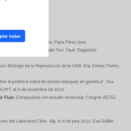
 Salas Gomez-Pablos.
Jove.
ptar todas
robiologia i Serologia. Dra. Pepa Pérez Jove.
ament amb microbiologia del Parc Taulí. Diagnòstic
ica i Biologia de la Reproducció de la UAB. Dra. Emma Triviño.
ber el pediatra sobre les proves bàsiques en genètica”. Dra.
l HUMT, el 9 de novembre de 2022.
e Flujo.
Comparativa con estudio molecular.
Congrés AETEL
es del Laboratori Clínic. Alp, 9-11 de juny 2022. Eva Guillén