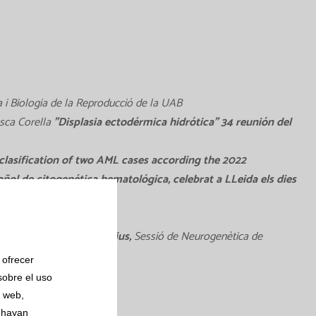
a i Biologia de la Reproducció de la UAB
sca Corella
"Displasia ectodérmica hidrótica" 34 reunión del
lasification of two AML cases according the 2022
ñol de citogenética hematológica, celebrat a LLeida els dies
de 2023.
amb Fàrmacs Antidepressius,
Sessió de Neurogenètica de
 ofrecer
sobre el uso
s web,
 hayan