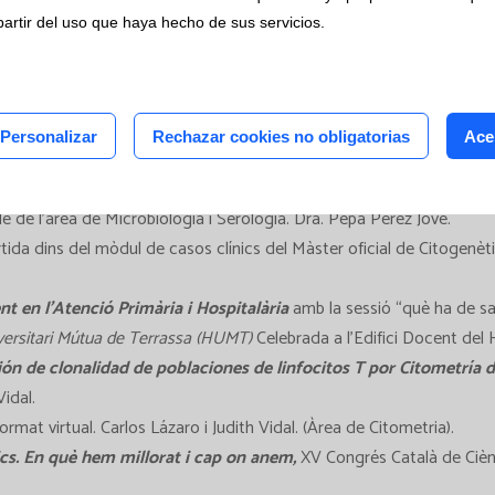
rales 2022
os clínicos
partir del uso que haya hecho de sus servicios.
tudios
céntricos
stra.
Acadèmia SEQC-ML.
Responsable Lab. Hosp. CST. Dra. Paloma
Responsable de l’àrea de Microbiologia i Serologia. Dra. Pepa Pérez 
Personalizar
Rechazar cookies no obligatorias
Ace
s. Implantació PROA HUMT, CST, HSJDM.
Responsable de l’àrea de Mic
erpretació microbiològica segons EUCAT.
Primària de l’ICS, conjunt
 de l’àrea de Microbiologia i Serologia. Dra. Pepa Pérez Jove.
tida dins del mòdul de casos clínics del Màster oficial de Citogenèt
cent en l’Atenció Primària i Hospitalària
amb la sessió “què ha de sa
iversitari Mútua de Terrassa (HUMT)
Celebrada a l’Edifici Docent de
ón de clonalidad de poblaciones de linfocitos T por Citometría d
idal.
at virtual. Carlos Lázaro i Judith Vidal. (Àrea de Citometria).
nics. En què hem millorat i cap on anem,
XV Congrés Català de Ciènci