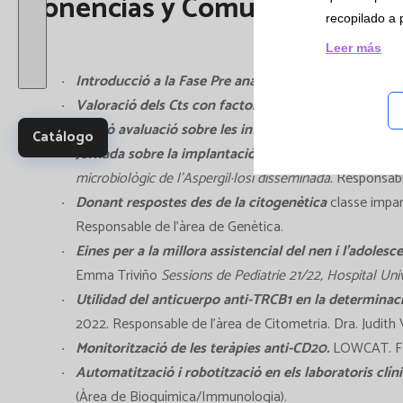
Ponencias y Comunicaciones o
Ensay
recopilado a 
y Es
Leer más
multi
Introducció a la Fase Pre analítica: El Inicio de la mo
Valoració dels Cts con factor de agressivitat HUMT
.
Sessió avaluació sobre les infeccions hospitalàrie
Catálogo
Jornada sobre la implantació del nou sistema d’int
microbiològic de l’Aspergil·losi disseminada.
Responsable
Donant respostes des de la citogenètica
classe impar
Responsable de l’àrea de Genètica.
Eines per a la millora assistencial del nen i l’adoles
Emma Triviño
Sessions de Pediatrie 21/22, Hospital Un
Utilidad del anticuerpo anti-TRCB1 en la determinaci
2022. Responsable de l’àrea de Citometria. Dra. Judith V
Monitorització de les teràpies anti-CD20
.
LOWCAT. Form
Automatització i robotització en els laboratoris clí
(Àrea de Bioquímica/Immunologia).