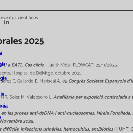
eventos científicos
rales 2025
a
gía
 II a EATL. Cas clínic
– Judith Vidal. FLOWCAT, 25/11/2025.
dents, Hospital de Bellvitge, octubre 2025.
gía
Juárez C, Gallardo E, Mariscal A.
45 Congrés Societat Espanyola d’
ia
MR, Soler M, Valdesoiro L.
Anafilàxia per exposició controlada a
ogía
s en les proves anti-dsDNA i anti-nucleosomes. Mireia Fonolleda.
a
0 Novembre 2025.
ifficile, infeccions urinàries, hemocultius, antibiòtics
(HUMT, Ca