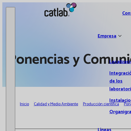
Catlab.
Con
Empresa
Ponencias y Comuni
Localizac
Integraci
de los
laborator
Instalaci
Inicio
Calidad y Medio Ambiente
Producción científica
Pon
Organigr
Líneas