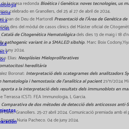
ra de la mesa redonda
Bioètica i Genètica: noves tecnologies, us m
obiología
ico, celebrado en Granollers, del 25 al 27 de abril de 2024.
metría
ant Joan de Deu de Martorell
Presentació de l’Àrea de Genètica d
tica
tida dins del mòdul de casos clínics del Màster oficial de Citogenèt
ncias
up Català de Citogenètica Hematològica
dels dies 13 de maig i 18 d
a
lly pathogenic variant in a SMALED sibship
.
Marc Boix Codony,Yiyan
tica
s. Juny 2024.
ad y
eco Elias:
Neoplàsies Mieloproliferatives
ión
omatocitosi hereditària
alez Boronat:
Interpretació dels scategrames dels analitzadors 
n hematologia i hemostasia: de l’analítica al pacient
21/11/2024 Miq
porta a la interpretació dels resultats dels immunoblots en m
de Terrassa (CST). FEA Immunologia, L Garcia.
ó
Comparativa de dos mètodes de detecció dels anticossos anti-Scl
mientos
i Clínic. Granollers. 25-27 abril 2024. Comunicació premiada amb el 
. Ponent: Nuria Pacheco. 04 de juny 2024.
paración