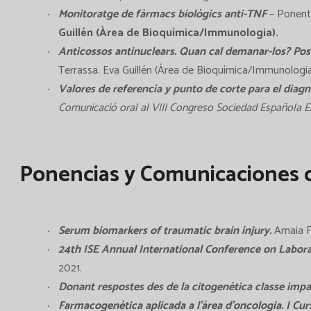
Monitoratge de fàrmacs biològics anti-TNF
– Ponent 
Guillén (Àrea de Bioquímica/Immunologia).
Anticossos antinuclears. Quan cal demanar-los? Posa
Terrassa. Eva Guillén (Àrea de Bioquímica/Immunologia
Valores de referencia y punto de corte para el diag
Comunicació oral al VIII Congreso Sociedad Española 
Ponencias y Comunicaciones o
Serum biomarkers of traumatic brain injury.
Amaia F
24th ISE Annual International Conference on Labora
2021.
Donant respostes des de la citogenètica classe impar
Farmacogenètica aplicada a l’àrea d’oncologia. I Cur