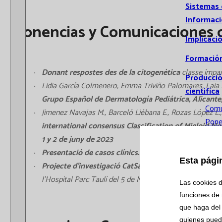
Sistemas
Informac
Ponencias y Comunicaciones o
Implicaci
Formació
Donant respostes des de la citogenètica
classe impar
Producci
Lidia García Colmenero, Emma Triviño Palomares, Laia E
científica
Grupo Español de Dermatología Pediátrica, Alicante
Comu
Jimenez Navajas M., Barceló Liébana E., Rozas López L.,
Pone
international consensus Classification of Mieloid Ne
Comu
1 y 2 de juny de 2023
orale
Presentació de casos clínics.
Sessions del Grup Català
Esta pági
Publ
Projecte d’investigació CatSalut 2018-2020. Interv
Tesis
l’Hospital Parc Taulí del 5 de Maig de 2023
Las cookies d
doct
funciones de 
Investiga
que haga del 
quienes pued