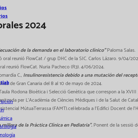
ios
rios
rales 2024
adecuación de la demanda en el laboratorio clínico”
Paloma Salas.
oral reunió FlowCat / grup DHC de la SIC. Carlos Lázaro. 9/04/202
al reunió FlowCat. Nuria Pacheco (R3). 4/06/2024.
Lomardía C.,
Insulinoresistencia debido a una mutación del recepto
atlab
mas de Gran Canaria del 8 al 10 de mayo de 2024.
aula Rodona Bioètica i Selecció Genètica que correspon a la XVIII
rganitzada per L’Acadèmia de Ciències Mèdiques i de la Salut de Catal
ripción
Assistencial MútuaTerrassa (FAMT).cel·lebrada a l’Edifici Docent de l
ín
uímica
a millora de la Pràctica Clínica en Pediatria”.
Ponent de la sessió de
tología
.
nología