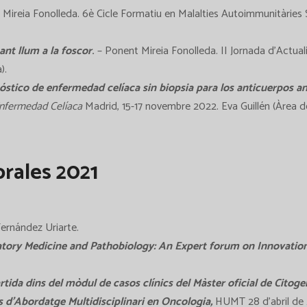
Mireia Fonolleda. 6è Cicle Formatiu en Malalties Autoimmunitàries 
nt llum a la foscor
.
– Ponent Mireia Fonolleda. II Jornada d’Actua
).
nóstico de enfermedad celíaca sin biopsia para los anticuerpos 
Enfermedad Celíaca
Madrid, 15-17 novembre 2022.
Eva Guillén (Àrea 
rales 2021
ernández Uriarte.
tory Medicine and Pathobiology: An Expert forum on Innovation 
tida dins del mòdul de casos clínics del Màster oficial de Citoge
s d'Abordatge Multidisciplinari en Oncologia,
HUMT 28 d’abril de 2