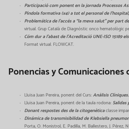
Participació com ponent en la jornada Processos Assi
Píndola formativa (x4) a tot el personal de l’hospita
Problemàtica de l’accés a “la meva salut” per part d
virtual. Grup Català de Diagnòstic onco hematològic 
Cóm dur a l’abast de l’Acreditació UNE-ISO 15189 els
Format virtual. FLOWCAT.
Ponencias y Comunicaciones o
Lluïsa Juan Pereira, ponent del Curs:
Anàlisis Clíniques
Lluïsa Juan Pereira, ponent de la taula rodona:
Salidas 
Donant respostes des de la citogenètica
classe impar
Dinámica de transmisibilidad de Klebsiella pneumo
Porta, O. Monistrol, E. Padilla, M. Ballestero, J. Pérez, N.