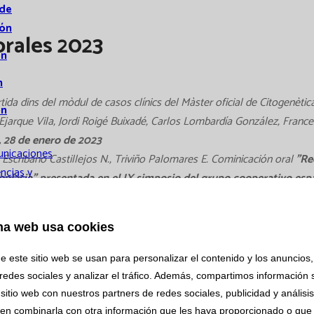
 de
ión
rales 2023
ón
n
tida dins del mòdul de casos clínics del Màster oficial de Citogenètic
ón
jarque Vila, Jordi Roigé Buixadé, Carlos Lombardía González, France
, 28 de enero de 2023
nicaciones
 Escribano Castillejos N., Triviño Palomares E. Cominicación oral
"Rec
ncias y
oplasia" presentada en el IX simposio del grupo cooperativo espa
nicaciones
s
 de Citogenètica Hematològica dels dies 13 de Febrer i 23 d’octubre 
na web usa cookies
icaciones
encions Farmacogenètiques Ràpides per millorar el Tractament 
e este sitio web se usan para personalizar el contenido y los anuncios,
orales
redes sociales y analizar el tráfico. Además, compartimos información 
ción
sitio web con nuestros partners de redes sociales, publicidad y análisi
en combinarla con otra información que les haya proporcionado o que