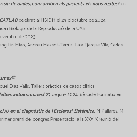
assiu de dades, com arriben als pacients els nous reptes?
en
e CATLAB
celebrat al HSJDM el 29 d’octubre de 2024.
ica i Biologia de la Reproducció de la UAB.
’novembre de 2023.
g Lin Miao, Andreu Massot-Tarrús, Laia Ejarque Vila, Carlos
Sysmex®
uel Diaz Valls: Tallers pràctics de casos clínics
alalties autoimmunes?
27 de juny 2024. 8è Cicle Formatiu en
70 en el diagnòstic de l’Esclerosi Sistèmica.
M Pallarés, M
primer premi del congrés.Presentació, a la XXXIX reunió del