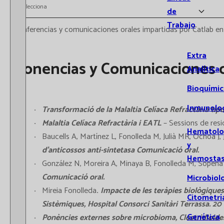
Selecciona
de
Trabajo
Conferencias y comunicaciones orales impartidas por Catlab en 
Extra
Ponencias y Comunicaciones o
Analítica
Bioquímic
Inmunolo
Transformació de la Malaltia Celíaca Refractària tipus
Malaltia Celíaca Refractària i EATL
– Sessions de resi
Hematolo
Baucells A, Martínez L, Fonolleda M, Julià MR, Ochoa J, 
y
d’anticossos anti-sintetasa Comunicació oral.
Hemostas
González N, Moreira A, Minaya B, Fonolleda M, Sopena 
Comunicació oral.
Microbiol
Mireia Fonolleda
.
Impacte de les teràpies biològique
Citometrí
Sistèmiques, Hospital Consorci Sanitàri Terrassa. 2
Genética
Ponències externes sobre microbioma, Clostridioides d