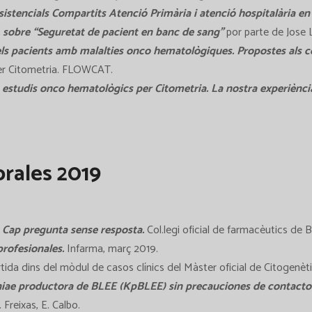
stencials Compartits Atenció Primària i atenció hospitalària en 
l, sobre “Seguretat de pacient en banc de sang”
por parte de Jose L
els pacients amb malalties onco hematològiques. Propostes als co
per Citometria. FLOWCAT.
 estudis onco hematològics per Citometria. La nostra experiència
rales 2019
. Cap pregunta sense resposta.
Col.legi oficial de farmacèutics de 
profesionales.
Infarma, març 2019.
tida dins del mòdul de casos clínics del Màster oficial de Citogenèti
niae productora de BLEE (KpBLEE) sin precauciones de contacto
 Freixas, E. Calbo.