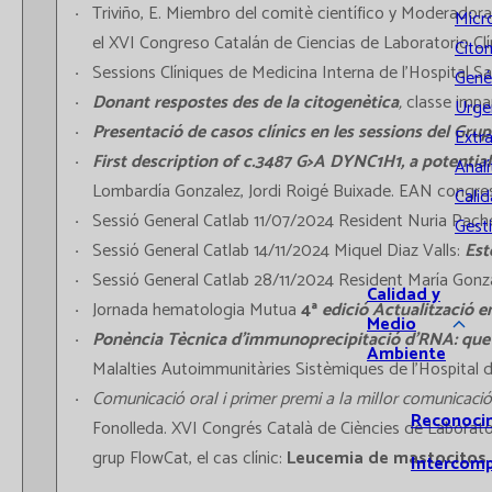
Triviño, E. Miembro del comitè científico y Moderado
Micr
el XVI Congreso Catalán de Ciencias de Laboratorio Clín
Cito
Sessions Clíniques de Medicina Interna de l’Hospital S
Gené
Donant respostes des de la citogenètica
,
classe impar
Urge
Presentació de casos clínics en les sessions del Gr
Extr
First description of c.3487 G>A DYNC1H1, a potentia
Analí
Lombardía Gonzalez, Jordi Roigé Buixade. EAN congres
Calid
Sessió General Catlab 11/07/2024 Resident Nuria Pach
Gest
Sessió General Catlab 14/11/2024 Miquel Diaz Valls:
Est
Sessió General Catlab 28/11/2024 Resident María Gonz
Calidad y
Jornada hematologia Mutua
4ª
edició Actualització e
Medio
Ponència Tècnica d'immunoprecipitació d'RNA: que a
Ambiente
Malalties Autoimmunitàries Sistèmiques de l’Hospital 
Comunicació oral i primer premi a la millor comunicaci
Reconoci
Fonolleda. XVI Congrés Català de Ciències de Laborator
grup FlowCat, el cas clínic:
Leucemia de mastocitos
Intercom