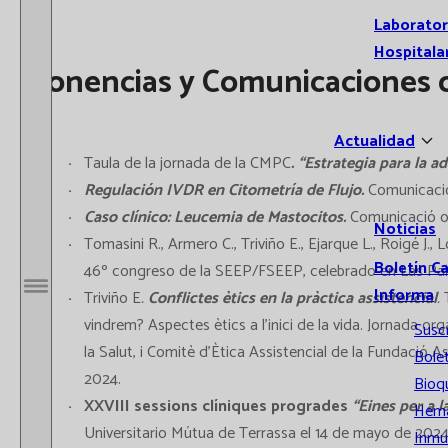
Laborator
Hospitala
Ponencias y Comunicaciones o
Actualidad
Taula de la jornada de la CMPC
. “Estrategia para la 
Regulación IVDR en Citometría de Flujo.
Comunicació 
Caso clínico: Leucemia de Mastocitos.
Comunicació or
Noticias
Tomasini R., Armero C., Triviño E., Ejarque L., Roigé J., 
Boletín C
46º congreso de la SEEP/FSEEP, celebrado en Las Pal
Informa
Triviño E
.
Conflictes ètics en la pràctica assistencial
.
T
Abrir / Cerrar menú
vindrem? Aspectes ètics a l’inici de la vida. Jornada o
Susc
la Salut, i Comitè d’Ètica Assistencial de la Fundació 
Bolet
2024.
Bioq
XXVIII sessions clíniques progrades
“Eines per a l
Hema
Universitario Mútua de Terrassa el 14 de mayo de 2024
Inmu