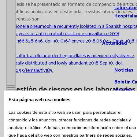
La tesis se ha presentado en formato de compendio de artícul
Laborator
científicos publicados en destacadas revistas internacionales. 
Hospitala
referencias son:
Legionella pneumophila recurrently isolated in a Spanish hospita
Two years of antimicrobial resistance surveillance.2018
Oct;166:638-646. doi: 10.1016/j.envres.2018.06.045. Epub 2018 J
Actualidad
5.
The all-intracellular order Legionellales is unexpectedly diverse,
globally distributed and lowly abundant.2018 Sep 10. doi:
Noticias
10.1093/femsle/fiy185.
Boletín C
"Gestión de riesgos en los laboratorios
Informa
Abrir / Cerrar menú
de urgencias y su impacto en la
Esta página web usa cookies
Susc
seguridad del paciente"
Bolet
Las cookies de este sitio web se usan para personalizar el
Bioq
contenido y los anuncios, ofrecer funciones de redes sociales y
Esta tesis doctoral, leida en abril de 2017, ha estado elaborada
Hema
por la bióloga Elisabeth González Lao y dirigida por la Dra. Eva
analizar el tráfico. Además, compartimos información sobre el uso
Inmu
Guillén, y se ha realizado durante los últimos 4 años en los
que haga del sitio web con nuestros partners de redes sociales,