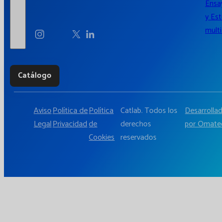
Ensay
y Es
multi
Catálogo
Aviso
Política de
Política
Catlab. Todos los
Desarrolla
Legal
Privacidad
de
derechos
por Omate
Cookies
reservados