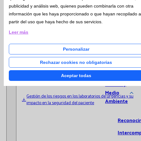
Micr
Laboratorios hospitalarios de Catlab.
publicidad y análisis web, quienes pueden combinarla con otra
Cito
El objetivo principal del estudio ha sido mejorar y fomentar la
información que les haya proporcionado o que hayan recopilado a
Seguridad del Paciente. El punto de partida ha sido estudiar
Gené
partir del uso que haya hecho de sus servicios.
todos los posibles riesgos que pueden suceder en los tres
Urge
Leer más
Laboratorios de Urgencias del estudio, y posteriormente
Extr
planificar y monitorizar una serie de acciones preventivas y
Analí
Personalizar
correctivas que formaran parte de la Gestión de Riesgos del
Calid
Laboratorio.
Rechazar cookies no obligatorias
Gest
Adjuntamos un resumen de la tesis :
Aceptar todas
Calidad y
Medio
Gestión de los riesgos en los laboratorios de urgencias y su
Ambiente
impacto en la seguridad del paciente
Reconoci
Intercom