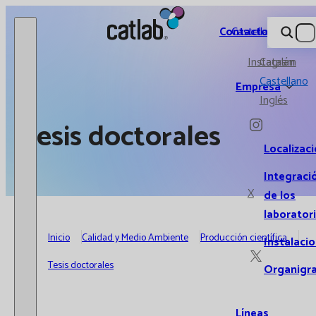
Catlab.
Contacto
Castellano
Instagram
Catalán
Castellano
Empresa
Inglés
Tesis doctorales
Localizac
Integraci
X
de los
laborator
Inicio
Calidad y Medio Ambiente
Producción científica
Instalaci
Tesis doctorales
Organigr
Líneas