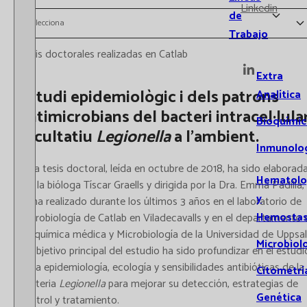
Linkedin
de
Selecciona
Trabajo
Tesis doctorales realizadas en Catlab
Extra
Estudi epidemiològic i dels patrons
Analítica
antimicrobians del bacteri intracel·lula
Bioquímic
facultatiu
Legionella
a l'ambient.
Inmunolo
Esta tesis doctoral, leída en octubre de 2018, ha sido elaborad
Hematolo
por la bióloga Tíscar Graells y dirigida por la Dra. Emma Padilla,
y
se ha realizado durante los últimos 3 años en el laboratorio de
Hemostas
Microbiología de Catlab en Viladecavalls y en el departamento 
Bioquímica médica y Microbiología de la Universidad de Uppsal
Microbiol
El objetivo principal del estudio ha sido profundizar en el estudi
de la epidemiología, ecología y sensibilidades antibióticas de la
Citometrí
bacteria
Legionella
para mejorar su detección, estrategias de
Genética
control y tratamiento.