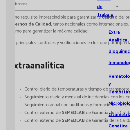
Selecciona
de
Trabajo
Como requisito imprescindible para garantizar la
calidad
del p
Externos de Calidad
, tanto nacionales como internacionales.
interno para garantizar la máxima calidad.
Extra
Analítica
Los principales controles y verificaciones en los que participan l
Bioquímic
Extraanalítica
Inmunolo
Hematolo
y
Control diario de temperaturas y tiempo de transporte
Hemostas
Seguimiento diario y mensual de incidencias con los ce
Microbiol
Seguimiento anual con auditorías y formaciones del p
Control externo de
SEMEDLAB
de Garantía de la Calida
Citometrí
Control externo de
SEMEDLAB
de Garantía de la Calida
Genética