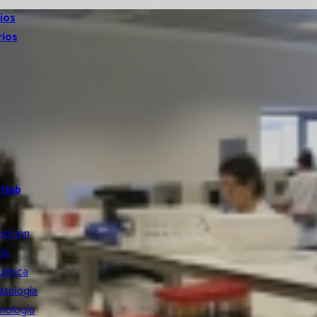
ios
rios
atlab
ripción
ín
uímica
tología
nología