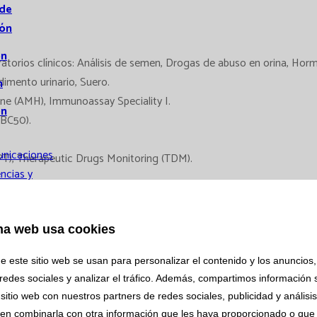
 de
ión
ón
ratorios clínicos: Análisis de semen, Drogas de abuso en orina, Ho
dimento urinario, Suero.
n
one (AMH), Immunoassay Speciality I.
ón
(BC50).
nicaciones
T), Therapeutic Drugs Monitoring (TDM).
ncias y
nicaciones
s
na web usa cookies
icaciones
e este sitio web se usan para personalizar el contenido y los anuncios,
orales
redes sociales y analizar el tráfico. Además, compartimos información 
 diferencial leucocitario, Recuento automático de reticulocitos, Fr
ción
sitio web con nuestros partners de redes sociales, publicidad y análisi
bina III, Resistencia a la Proteína C Activada, Anticoagulante lúpico
en combinarla con otra información que les haya proporcionado o que