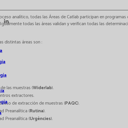
roceso analítico, todas las Áreas de Catlab participan en programas
 Igualmente todas las áreas validan y verifican todas las determina
as distintas áreas son :
a
gía
gía
 de las muestras (
Widerlab
).
ia
ntros extractores.
ogía
roceso de extracción de muestras (
PAQC
).
d Preanalítica (
Rutina
).
a
d Preanalítica (
Urgències
).