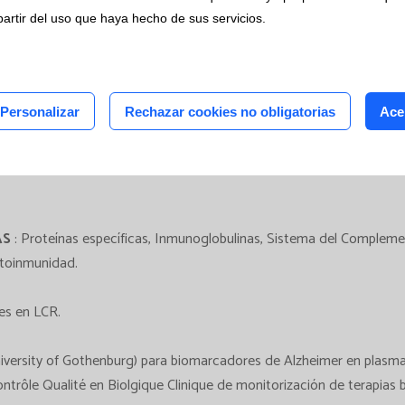
bA1c, y Citología de Médula Ósea.
os clínicos
partir del uso que haya hecho de sus servicios.
tudios
céntricos
amas mediante la herramienta
Caresphere
.
Personalizar
Rechazar cookies no obligatorias
Ace
AS
: Proteínas específicas, Inmunoglobulinas, Sistema del Complem
toinmunidad.
es en LCR.
iversity of Gothenburg) para biomarcadores de Alzheimer en plasma
ntrôle Qualité en Biolgique Clinique de monitorización de terapias 