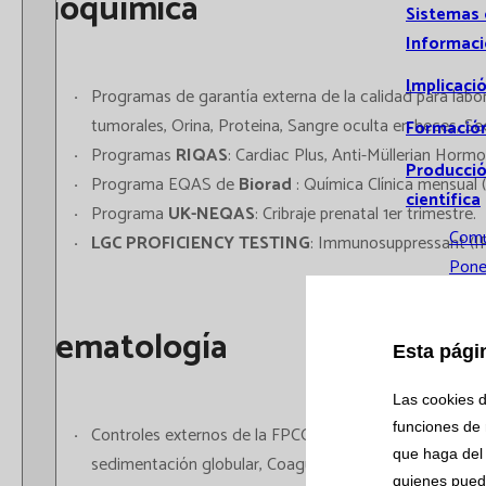
Bioquímica
Sistemas
Informac
Implicaci
Programas de garantía externa de la calidad para labo
tumorales, Orina, Proteina, Sangre oculta en heces, Se
Formació
Programas
RIQAS
: Cardiac Plus, Anti-Müllerian Horm
Producci
Programa EQAS de
Biorad
: Química Clínica mensual 
científica
Programa
UK-NEQAS
: Cribraje prenatal 1er trimestre.
Comu
LGC PROFICIENCY TESTING
: Immunosuppressant (IP
Pone
Comu
orale
Hematología
Esta pági
Publ
Tesis
Las cookies d
doct
funciones de 
Controles externos de la FPCQLC : Hemograma, Recuento
Investiga
que haga del 
sedimentación globular, Coagulación de rutina, Antitrom
quienes pued