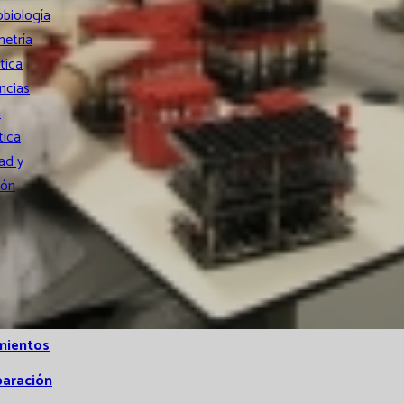
obiología
metría
tica
ncias
a
tica
ad y
ión
mientos
paración