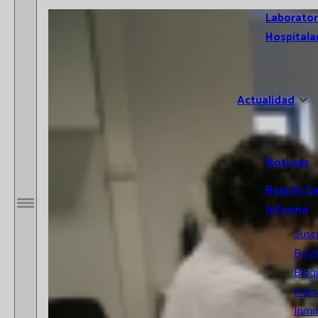
Laborator
Hospitala
Actualidad
Noticias
Boletín C
Informa
Abrir / Cerrar menú
Susc
Bolet
Bioq
Hema
Inmu