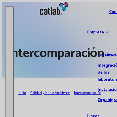
Catlab.
Con
Empresa
Intercomparación
Localizac
Integraci
de los
laborator
Instalaci
Inicio
Calidad y Medio Ambiente
Intercomparación
Organigr
Líneas