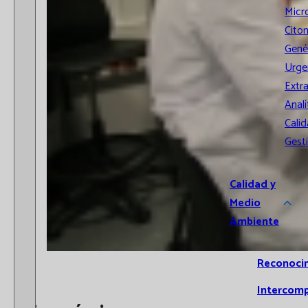
Micr
Cito
Gené
Urge
Extr
Analí
Calid
Gest
Calidad y
Medio
Ambiente
Reconoci
Intercom