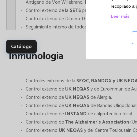
Antígeno de Von Willebrand, Hemoglobinas A2 F y S, H
Ensay
recopilado a 
Control externo de la
SETS
para Inmunohematología.
y Es
Leer más
Control externo de Dímero-D de
RIQAS
.
multi
Seguimiento interno de todos los equipos de Hemogr
Catálogo
Inmunología
Controles externos de la
SEQC, RANDOX y UK NEQ
Control externo de
UK NEQAS
y de Euroimmun de Au
Control externo de
UK NEQAS
de Alergia.
Control externo de
UK NEQAS
de Bandas Oligoclonal
Control externo de
INSTAND
de calprotectina fecal.
Control externo de
The Alzheimer’s Association
(Un
Control externo
UK NEQAS
y del Centre Toulousain Co