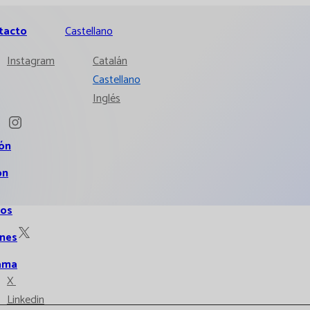
tacto
Castellano
Instagram
Catalán
Castellano
Inglés
ión
ón
ios
ones
ama
X
Linkedin