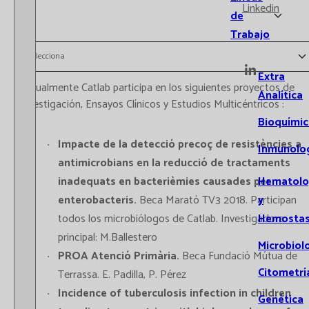
Linkedin
de
Trabajo
Selecciona
Extra
Actualmente Catlab participa en los siguientes proyectos de
Analítica
Investigación, Ensayos Clínicos y Estudios Multicéntricos :
Bioquímic
Impacte de la detecció precoç de resistències a
Inmunolo
antimicrobians en la reducció de tractaments
inadequats en bacterièmies causades per
Hematolo
enterobacteris.
Beca Marató TV3 2018. Participan
y
todos los microbiólogos de Catlab. Investigadora
Hemostas
principal: M.Ballestero
Microbiol
PROA Atenció Primària.
Beca Fundació Mútua de
Citometrí
Terrassa. E. Padilla, P. Pérez
Incidence of tuberculosis infection in children
Genética