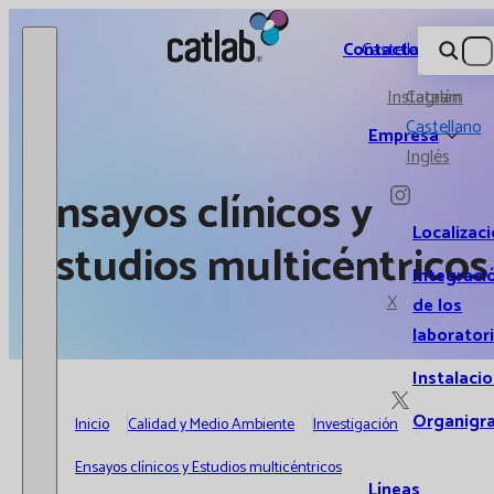
Catlab.
Contacto
Castellano
Instagram
Catalán
Castellano
Empresa
Inglés
Ensayos clínicos y
Localizac
Estudios multicéntricos
Integraci
X
de los
laborator
Instalaci
Organigr
Inicio
Calidad y Medio Ambiente
Investigación
Ensayos clínicos y Estudios multicéntricos
Líneas