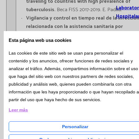
traveling to countries with high prevalence of
Laborator
tuberculosis.
Beca FISS 2017-2019. E. Padilla.
Hospitala
Vigilancia y control en tiempo real de la infecció
relacionada con la asistencia sanitaria por
bacterias multiresistentes a través de la
Esta página web usa cookies
secuenciación de genomas completos.
Beca FISS
Actualidad
2018-2020. E.Padilla i E. Jiménez.
Las cookies de este sitio web se usan para personalizar el
KPBLEE no aïllament.
BECA PERIS. M. Xercavins, P.
contenido y los anuncios, ofrecer funciones de redes sociales y
Pérez
analizar el tráfico. Además, compartimos información sobre el uso
Noticias
Tractament paramomicina versus metronidazol 
que haga del sitio web con nuestros partners de redes sociales,
Boletín C
infeccions per Dientamoeba fragilis.
BECA PERIS 
publicidad y análisis web, quienes pueden combinarla con otra
Informa
Abrir / Cerrar menú
Padilla, P. Pérez, T. Pérez-Porcuna.
información que les haya proporcionado o que hayan recopilado a
partir del uso que haya hecho de sus servicios.
Millora del tractament amb fàrmacs
Susc
antidepressius: desenvolupament i implementac
Bolet
Leer más
de noves intervencions farmacogenètiques en
Bioq
àmbits hospitalaris.
BECA PERIS.
Hema
Personalizar
Performance Evaluation cobas U 601 US. Roche
Inmu