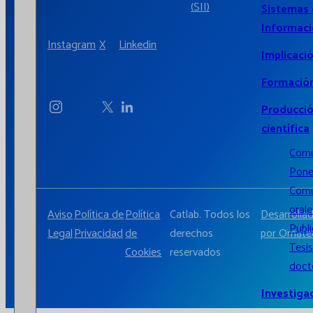
(SII)
Sistemas
Informac
Instagram
X
Linkedin
Implicaci
Formació
Producci
científica
Comu
Pone
Comu
orale
Aviso
Política de
Política
Catlab. Todos los
Desarrolla
Publ
Legal
Privacidad
de
derechos
por Omate
Tesis
Cookies
reservados
doct
Investiga