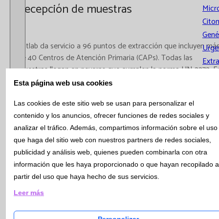
Recepción de muestras
Micr
Cito
Gené
Catlab da servicio a 96 puntos de extracción que incluyen má
Urge
de 40 Centros de Atención Primaria (CAPs). Todas las
Extr
muestras llegan en neveras que cumplen la norma UN 3373. E
Analí
cada ruta de mensajería se realiza un control de tiempo de
Esta página web usa cookies
Calid
transporte y de temperatura. El área de Recepción de
Gest
muestras dispone de un sistema de distribuidores automátic
Las cookies de este sitio web se usan para personalizar el
(p512 y p612) que recepcionan, alicuotan y priorizan el
contenido y los anuncios, ofrecer funciones de redes sociales y
procesamiento de las muestras. Las muestras especiales se
analizar el tráfico. Además, compartimos información sobre el uso
Calidad y
recepcionan manualmente y se distribuyen a las áreas de
que haga del sitio web con nuestros partners de redes sociales,
Medio
trabajo.
publicidad y análisis web, quienes pueden combinarla con otra
Ambiente
información que les haya proporcionado o que hayan recopilado a
partir del uso que haya hecho de sus servicios.
Reconoci
Leer más
Intercom
Personalizar