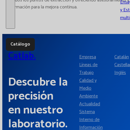
todos los puntos de extracción y ofreciendo asesoramiento y
Ensay
formación para la mejora continua.
y Es
multi
Catálogo
Catlab.
Empresa
Catalán
Líneas de
Castell
Trabajo
Inglés
Descubre la
Calidad y
Medio
precisión
Ambiente
Actualidad
en nuestro
Sistema
laboratorio.
Interno de
Información