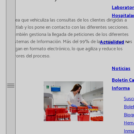
Laborator
Hospitala
Área que vehiculiza las consultas de los clientes dirigidas a
Catlab y los pone en contacto con las diferentes secciones.
También gestiona la llegada de peticiones de los diferentes
Sistemas de Información. Más del 99% de las peticiones nos
Actualidad
llegan en formato electrónico, lo que agiliza y reduce los
errores del proceso.
Noticias
Boletín C
Informa
Abrir / Cerrar menú
Susc
Bolet
Bioq
Hema
Inmu