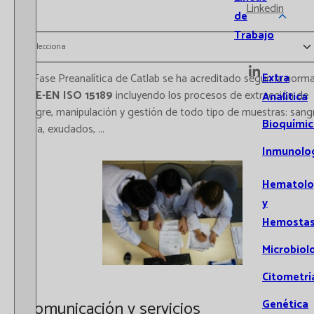
Linkedin
de
Trabajo
Selecciona
Extra
La Fase Preanalítica de Catlab se ha acreditado según la norm
UNE-EN ISO 15189
incluyendo los procesos de extracción de
Analítica
sangre, manipulación y gestión de todo tipo de muestras: sang
Bioquímic
orina, exudados, ...
Inmunolo
Hematolo
y
Hemostas
Microbiol
Citometrí
Comunicación y servicios
Genética