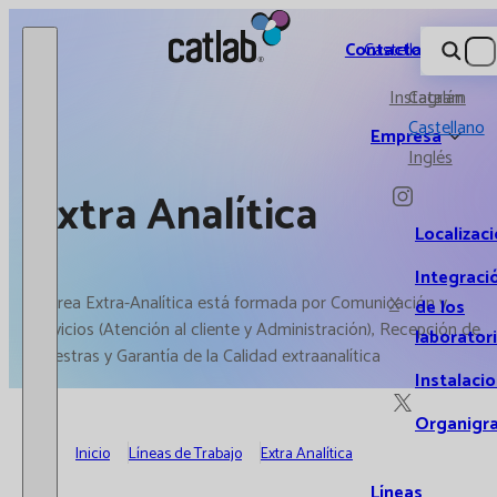
Catlab.
Contacto
Castellano
Instagram
Catalán
Castellano
Empresa
Inglés
Extra Analítica
Localizac
Integraci
El área Extra-Analítica está formada por Comunicación y
X
de los
servicios (Atención al cliente y Administración), Recepción de
laborator
muestras y Garantía de la Calidad extraanalítica
Instalaci
Organigr
Inicio
Líneas de Trabajo
Extra Analítica
Líneas