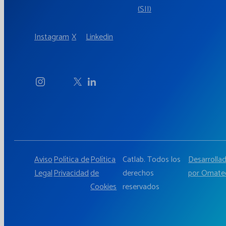
(SII)
Instagram
X
Linkedin
Aviso
Política de
Política
Catlab. Todos los
Desarrolla
Legal
Privacidad
de
derechos
por Omate
Cookies
reservados