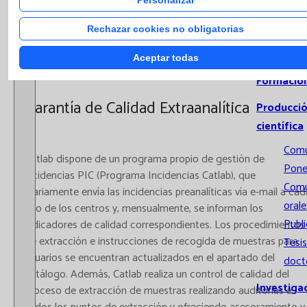
Sistemas
Informac
Rechazar cookies no obligatorias
Implicaci
Aceptar todas
Formació
Garantía de Calidad Extraanalítica
Producci
científica
Comu
Catlab dispone de un programa propio de gestión de
Pone
incidencias PIC (Programa Incidencias Catlab), que
Comu
diariamente envía las incidencias preanalíticas vía e-mail a cad
orale
uno de los centros y, mensualmente, se informan los
Publ
indicadores de calidad correspondientes. Los procedimientos
de extracción e instrucciones de recogida de muestras para
Tesis
usuarios se encuentran actualizados en el apartado del
doct
catálogo. Además, Catlab realiza un control de calidad del
Investiga
proceso de extracción de muestras realizando auditorías a