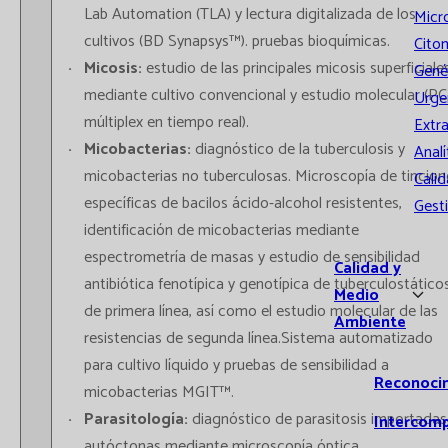
Lab Automation (TLA) y lectura digitalizada de los
Micr
cultivos (BD Synapsys™). pruebas bioquímicas.
Cito
Micosis:
estudio de las principales micosis superficiale
Gené
mediante cultivo convencional y estudio molecular (P
Urge
múltiplex en tiempo real).
Extr
Micobacterias:
diagnóstico de la tuberculosis y
Analí
micobacterias no tuberculosas. Microscopía de tincion
Calid
específicas de bacilos ácido-alcohol resistentes,
Gest
identificación de micobacterias mediante
espectrometría de masas y estudio de sensibilidad
Calidad y
antibiótica fenotípica y genotípica de tuberculostático
Medio
de primera línea, así como el estudio molecular de las
Ambiente
resistencias de segunda línea.Sistema automatizado
para cultivo líquido y pruebas de sensibilidad a
Reconoci
micobacterias MGIT™.
Parasitología:
diagnóstico de parasitosis importadas
Intercom
autóctonas mediante microscopía óptica,