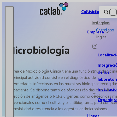
Catlab.
Contacto
Castellano
Instagram
Catalán
Castellano
Empresa
Inglés
Microbiología
Localizac
Integraci
El área de Microbiología Clínica tiene una función multidisciplina
X
de los
Su principal actividad consiste en el diagnóstico de
laborator
enfermedades infecciosas en las muestras biológicas recogida
Instalaci
del paciente. Se dispone tanto de técnicas rápidas como la
detección de antígenos o PCRs urgentes como de técnicas m
Organigr
convencionales como el cultivo y el antibiograma, para conoce
la sensibilidad o resistencia a los agentes antimicrobianos.
Líneas