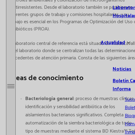
controles ambientales y colonización de microorganismos
multirresistentes. Desde el laboratorio también se participa en
Laborator
diferentes grupos de trabajo y comisiones hospitalarias, y su
Hospitala
trabajo es esencial en los Programas de Optimización del Uso 
Antibióticos (PROA).
Actualidad
El laboratorio central de referencia está situado en Viladecavall
Es el laboratorio donde se centralizan todas las determinacion
procedentes de atención primaria. Consta de las siguientes áre
Noticias
Áreas de conocimiento
Boletín C
Informa
Abrir / Cerrar menú
Bacteriología general
: proceso de muestras clínicas,
Susc
identificación y sensibilidad antibiótica de los
Bolet
aislamientos bacterianos significativos. Completa
Bioq
automatización de la siembra bacteriológica de todo
Hema
tipo de muestras mediante el sistema BD Kiestra™ Tot
Inmu