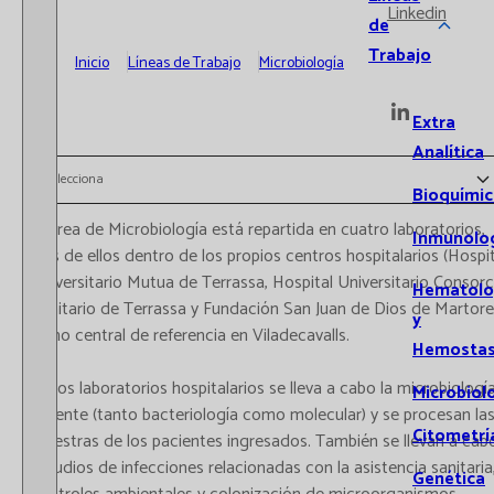
Linkedin
de
Trabajo
Inicio
Líneas de Trabajo
Microbiología
Extra
Analítica
Selecciona
Bioquímic
El área de Microbiología está repartida en cuatro laboratorios,
Inmunolo
tres de ellos dentro de los propios centros hospitalarios (Hospi
Universitario Mutua de Terrassa, Hospital Universitario Consorc
Hematolo
Sanitario de Terrassa y Fundación San Juan de Dios de Martorel
y
y uno central de referencia en Viladecavalls.
Hemostas
En los laboratorios hospitalarios se lleva a cabo la microbiologí
Microbiol
urgente (tanto bacteriología como molecular) y se procesan la
Citometrí
muestras de los pacientes ingresados. También se llevan a cab
estudios de infecciones relacionadas con la asistencia sanitaria
Genética