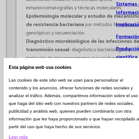
Sistemas
inmunocromatografías y técnicas moleculares.
Informac
Epidemiología molecular y estudio de mecanism
Implicaci
de resistencia bacteriana
por métodos fenotípicos,
genotípicos y secuenciación.
Formació
Diagnóstico microbiológico de las infecciones d
Producci
transmisión sexual:
diagnóstico bacteriológico y
científica
molecular de microorganismos que producen
infecciones de transmisión sexual y otros procesos
Comu
Esta página web usa cookies
infecciosos del tracto genital. Rutina con alto flujo de
Pone
Las cookies de este sitio web se usan para personalizar el
muestra con la pre-analítica automatizada seguida del
Comu
contenido y los anuncios, ofrecer funciones de redes sociales y
sistema Seegene STARlet-AIOS™ para realizar el
orale
analizar el tráfico. Además, compartimos información sobre el uso
diagnóstico molecular. Epidemiología (serotipos,
Publ
que haga del sitio web con nuestros partners de redes sociales,
patrones de sensibilidad) y contacto con los servicios 
Tesis
publicidad y análisis web, quienes pueden combinarla con otra
vigilancia epidemiológica y de salud pública.
doct
información que les haya proporcionado o que hayan recopilado a
Serología infecciosa:
estudio serológico para el
partir del uso que haya hecho de sus servicios.
Investiga
diagnóstico de enfermedades infecciosas así como la
Leer más