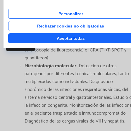
Ensay
determinación de la respuesta inmune. Utilización de
y Es
métodos manuales y automatizados para la detección
Personalizar
multi
de antígenos y anticuerpos: técnicas de
quimioluminiscencia altamente específico (VirClia®
Rechazar cookies no obligatorias
Lotus), tecnología basada en los principios de la
Aceptar todas
tecnología ELFA (VIDAS® 3), Western Blot, IFIs
Catálogo
(microscopia de fluorescencia) e IGRA (T- (T-SPOT y
quantiferon).
Microbiología molecular:
Detección de otros
patógenos por diferentes técnicas moleculares, tanto
multiplexadas como individuales. Diagnóstico
sindrómico de las infecciones respiratorias víricas, del
sistema nervioso central y gastrointestinales. Estudio 
la infección congénita. Monitorización de las infeccion
en el paciente trasplantado e inmunocomprometido.
Diagnóstico de las cargas virales de VIH y hepatitis.