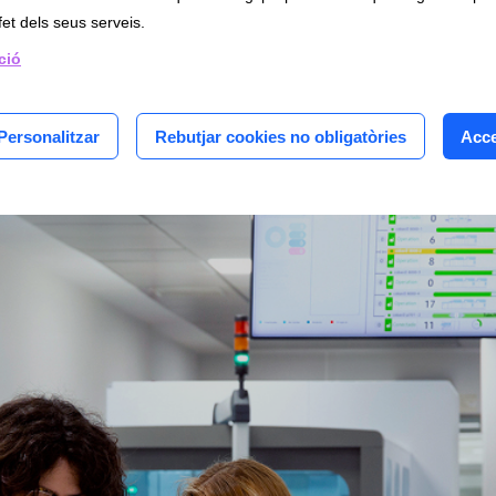
is
fet dels seus serveis.
èntrics
 d'urgències dels hospitals HUMT, CST i FHSJD Martorell)
ció
Personalitzar
Rebutjar cookies no obligatòries
Acce