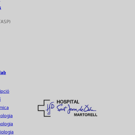
s
TASP)
lab
ipció
í
mica
ologia
ologia
iologia