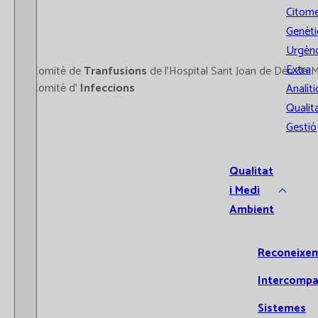
Citome
Genèti
Urgènc
Extra
- Comitè de
Tranfusions
de l'Hospital Sant Joan de Déu de M
- Comitè d'
Infeccions
Analíti
Qualita
Gestió
Qualitat
i Medi
Ambient
Reconeixe
Intercompa
Sistemes