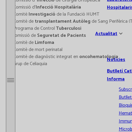
- Comissió d'
Infecció
de Cirurgia Ortopèdica
- Comissió d'
Infecció Hospitalària
Hospitalari
- Comitè
Investigació
de la Fundació HUMT
- Comitè de
transplantament Autòleg
de Sang Perifèrica (
- Programa de Control
Tuberculosi
Actualitat
-Comissió de
Seguretat de Pacients
- Comitè de
Limfoma
- Comitè de mort perinatal
- Comitè de diagnòstic integrat en
oncohematologia
Notícies
- Grup de Celiaquia
Butlletí Cat
Informa
Obrir / Tancar menú
Subscr
Butllet
Bioquí
Hemat
Immun
Microb