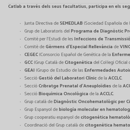
Catlab a través dels seus facultatius, participa en els se
Junta Directiva de
SEMEDLAB
(Sociedad Española de M
Grup de Laboratoris del
Programa de Diagnòstic Pr
Comitè per l’Estudi de les
Infeccions de Transmissió
Comitè de
Gèrmens d’Especial Rellevància
de
VIN
CEGEC
(Consorcio Español de Genética de la
Enferme
GCC
(Grup Català de
Citogenètica
del Col·legi Oficial 
GEAI
(Grupo de Estudio de las
Enfermedades Auto
Secció
Gestió del Laboratori Clínic
de la
ACCLC
.
Secció
Cribratge Prenatal d’Aneuploïdies
de la
AC
Secció
Bioquímica Oncològica
de la
ACCLC
.
Grup català de
Diagnòstic Oncohematològic per Ci
Grup Espanyol de
biología molecular en hematolog
Grup cooperatiu espanyol de
citogenètica hematolò
Coordinació del Grup català de
citogenètica hemato