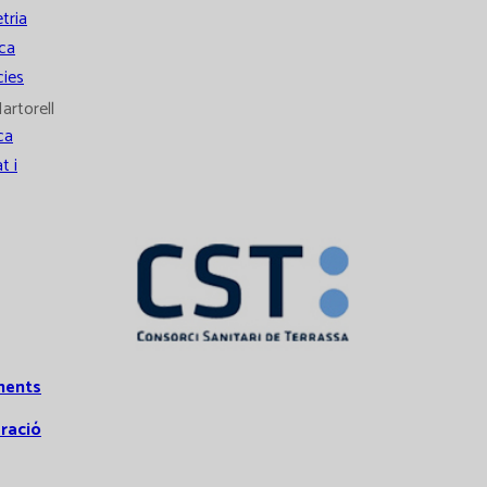
tria
ca
ies
artorell
ca
t i
ments
ració