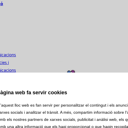
ió
icacions
ies i
icacions
acions
àgina web fa servir cookies
als
aquest lloc web es fan servir per personalitzar el contingut i els anuncis
rxes socials i analitzar el trànsit. A més, compartim informació sobre l'
mb els nostres partners de xarxes socials, publicitat i anàlisi web, els 
 clínics
mb una altra informació que els hagi proporcionat o que hagin recopilat