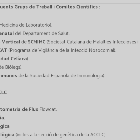
güents Grups de Treball i Comitès Científics :
edicina de Laboratorio).
enatal
del Departament de Salut.
 Vertical
de
SCMIMC
(Societat Catalana de Malalties Infeccioses i 
CAT
(Programa de Vigilància de la Infecció Nosocomial).
dad Celíaca
).
de Biòlegs).
inmunes
de la Sociedad Española de Inmunologia).
CLC
.
tometria de Flux
Flowcat.
ía
.
gica
.
lògica
(inclòs a la secció de genètica de la ACCLC).