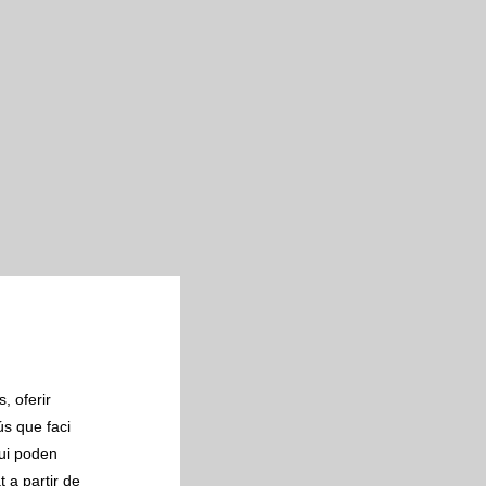
, oferir
ús que faci
qui poden
 a partir de