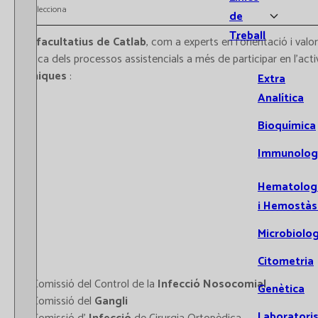
Selecciona
de
Treball
Els
facultatius de Catlab
, com a experts en l'orientació i val
clínica dels processos assistencials a més de participar en l’ac
Clíniques
:
Extra
Analítica
Bioquímica
Immunolog
Hematolog
i Hemostàs
Microbiolog
Citometria
- Comissió del Control de la
Infecció Nosocomial
Genètica
- Comissió del
Gangli
Laboratori