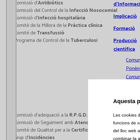
- Comissió d'
Antibiòtics
d’Informac
- Comissió del Control de la
Infecció Nosocomial
Implicació
- Comissió d'
Infecció hospitalària
- Comitè de la Millora de la
Pràctica clínica
Formació
- Comitè de
Transfussió
- Programa de Control de la
Tuberculosi
Producció
científica
Comun
Ponènc
Comun
orals
Public
Aquesta p
Tesis
doctor
- Comissió d’adequació a la
R.P.G.D.
(Protecció de dades)
Les cookies d'
- Comissió de Seguiment amb
Atenció Primària
Recerca
funcions de xa
- Comitè de Qualitat per a la
Certificació i Acreditació
del lloc web a
Assaigs
- Grup d'
Incidències
combinar-la a