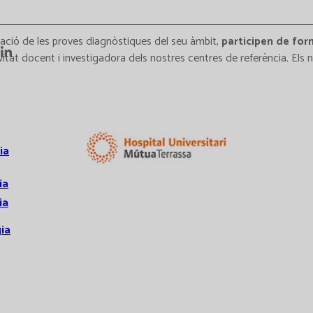
oració de les proves diagnòstiques del seu àmbit,
participen de for
tivitat docent i investigadora dels nostres centres de referència. El
ia
ia
ia
ia
s