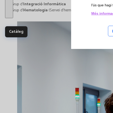
i Estud
- Grup d'
Integració Informàtica
l'ús que hagi 
multic
- Grup d'
Hematologia
(Servei d'hematologia amb laboratoris
Més informa
Catàleg