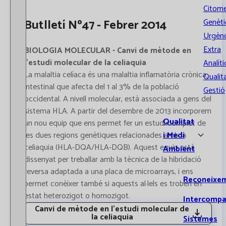
Citome
Butlletí Nº47 - Febrer 2014
Genèti
Urgènc
Extra
BIOLOGIA MOLECULAR - Canvi de mètode en
l'estudi molecular de la celiaquia
Analíti
La malaltia celíaca és una malaltia inflamatòria crònica
Qualita
intestinal que afecta del 1 al 3% de la població
Gestió
occidental. A nivell molecular, està associada a gens del
sistema HLA. A partir del desembre de 2013 incorporem
Qualitat
un nou equip que ens permet fer un estudi complet de
i Medi
les dues regions genètiques relacionades amb la
celiaquia (HLA-DQA/HLA-DQB). Aquest equip està
Ambient
dissenyat per treballar amb la tècnica de la hibridació
reversa adaptada a una placa de microarrays, i ens
Reconeixe
permet conèixer també si aquests al·lels es troben en
estat heterozigot o homozigot.
Intercompa
Canvi de mètode en l'estudi molecular de
la celiaquia
Sistemes