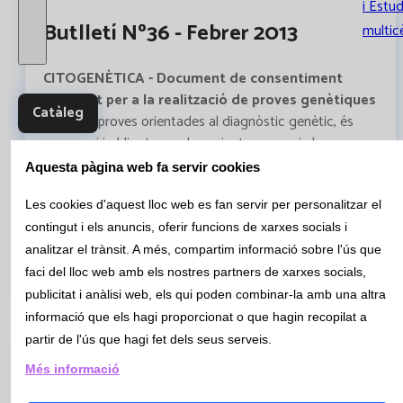
i Estud
Butlletí Nº36 - Febrer 2013
multic
CITOGENÈTICA - Document de consentiment
informat per a la realització de proves genètiques
Catàleg
Per a les proves orientades al diagnòstic genètic, és
necessari i obligat que els pacients coneguin les
implicacions d'aquestes proves abans de la seva
Aquesta pàgina web fa servir cookies
realització, i la millor garantia de que aquest procés
serà apropiat és el document de consentiment
Les cookies d'aquest lloc web es fan servir per personalitzar el
informat.
contingut i els anuncis, oferir funcions de xarxes socials i
Consentiment informat Proves
analitzar el trànsit. A més, compartim informació sobre l'ús que
Genètiques
faci del lloc web amb els nostres partners de xarxes socials,
publicitat i anàlisi web, els qui poden combinar-la amb una altra
informació que els hagi proporcionat o que hagin recopilat a
partir de l'ús que hagi fet dels seus serveis.
Més informació
Butlletí Nº32 - Octubre 2012