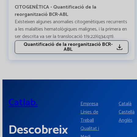
CITOGENÈTICA - Quantificació de la
reorganització BCR-ABL
Existeixen algunes anomalies citogenètiques recurrents
a les malalties hematològiques malignes, i la primera en
ser descrita va ser la translocació t(9;22)(q34;q11).
Quantificació de la reorganització BCR-
ABL
Catlab.
Empresa
Català
Línies de
Castellà
Treball
Anglès
Descobreix
Qualitat i
Medi