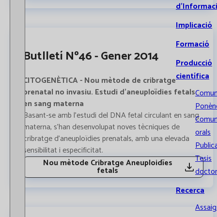
d’Informac
Implicació
Formació
Butlletí Nº46 - Gener 2014
Producció
científica
CITOGENÈTICA - Nou mètode de cribratge
prenatal no invasiu. Estudi d’aneuploïdies fetals
Comun
en sang materna
Ponènc
Basant-se amb l'estudi del DNA fetal circulant en sang
Comun
materna, s'han desenvolupat noves tècniques de
orals
cribratge d'aneuploïdies prenatals, amb una elevada
Public
sensibilitat i especificitat.
Tesis
Nou mètode Cribratge Aneuploidïes
fetals
doctor
Recerca
Assaigs