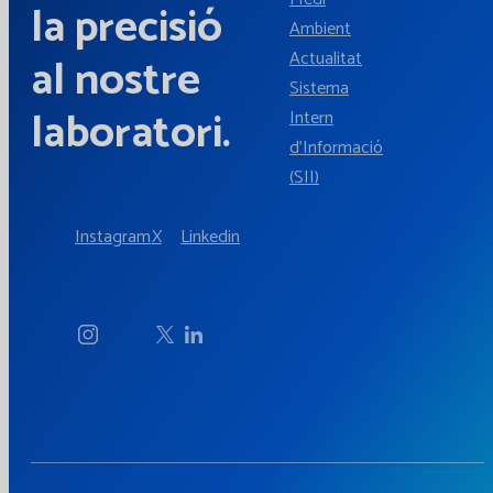
la precisió
Ambient
Actualitat
al nostre
Sistema
laboratori.
Intern
d'Informació
(SII)
Instagram
X
Linkedin