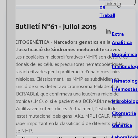
Linkedin
de
Treball
Butlletí Nº61 - Juliol 2015
Extra
CITOGENÈTICA - Marcadors genètics en la
Analítica
classificació de Síndromes mieloproliferatives
Bioquímica
Les neoplàsies mieloproliferatives (NMP) són desordres
clonals de les cèl·lules precursores hematopoiètiques,
Immunolog
caracteritzades per la proliferació d’una o més línies
mieloides. Clàssicament, les NMP es subdividien en
Hematolog
funció de si es detectava cromosoma Philadelphia
i Hemostàs
(BCR/ABL1), que confirmava una leucèmia mieloide
Microbiolog
crònica (LMC), o, si el pacient era BCR/ABL1 negatiu,
s’utilitzaven criteris clínics. Actualment, l’estudi de
Citometria
l’estat mutacional dels gens JAK2, MPL i CALR, té un
paper important en la classificació de diferents subtipus
Genètica
de NMP.
Laboratori