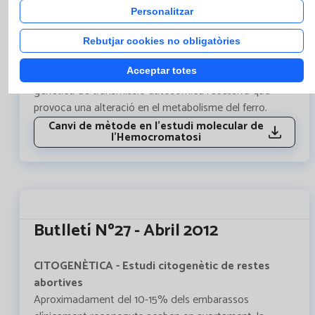
Personalitzar
BIOLOGIA MOLECULAR - Canvi de mètode per
l'estudi molecular de les mutacions del Gen HFE
Rebutjar cookies no obligatòries
relacionat amb l'Hemocromatosi hereditària
L’ Hemocromatosi hereditària (HH) és una malaltia
Acceptar totes
genètica de transmissió autosòmica recessiva que
provoca una alteració en el metabolisme del ferro.
Canvi de mètode en l'estudi molecular de
l'Hemocromatosi
Butlletí Nº27 - Abril 2012
CITOGENÈTICA - Estudi citogenètic de restes
abortives
Aproximadament del 10-15% dels embarassos