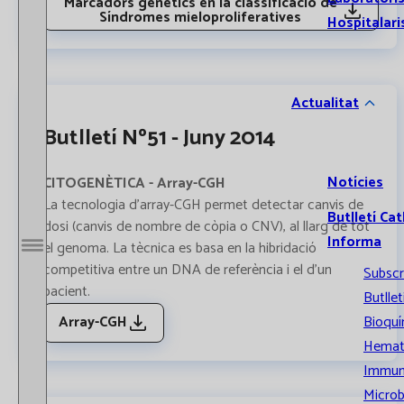
Marcadors genètics en la classificació de
Síndromes mieloproliferatives
Hospitalari
Actualitat
Butlletí Nº51 - Juny 2014
Notícies
CITOGENÈTICA - Array-CGH
La tecnologia d’array-CGH permet detectar canvis de
Butlletí Cat
dosi (canvis de nombre de còpia o CNV), al llarg de tot
Informa
el genoma. La tècnica es basa en la hibridació
Obrir / Tancar menú
competitiva entre un DNA de referència i el d’un
Subscr
pacient.
Butllet
Array-CGH
Bioquí
Hemat
Immun
Microb