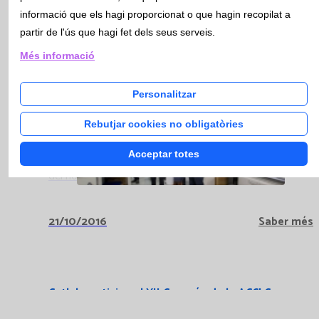
informació que els hagi proporcionat o que hagin recopilat a
01/10/2016
Saber més
partir de l'ús que hagi fet dels seus serveis.
Més informació
Personalitzar
El conseller Comín visita Catlab
Rebutjar cookies no obligatòries
El Conseller Antoni Comín, en el marc d'una visita al
Acceptar totes
Parc Logístic de Salut, va poder visitar les instal·lacions
del nostre laboratori a Viladecavalls.
21/10/2016
Saber més
Catlab participa al XII Congrés de la ACCLC