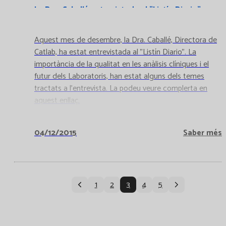
La Dra. Caballé entrevistada al "Listín Diario"
Aquest mes de desembre, la Dra. Caballé, Directora de
Catlab, ha estat entrevistada al "Listín Diario". La
importància de la qualitat en les anàlisis clíniques i el
futur dels Laboratoris, han estat alguns dels temes
tractats a l'entrevista. La podeu veure complerta en
aquest enllaç.
04/12/2015
Saber més
1
2
3
4
5