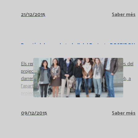
21/12/2015
Saber més
Reunió del grup de treball del Projecte POSEIDON
a Catlab
Els representants de Catlab i de les altres empreses del
projecte, van posar en comú el treball realitzat als
darrers mesos. Trobareu informació a la nostra web, a
l'apartat de qualitat/recerca, i a la pàgina web del
projecte.
09/12/2015
Saber més