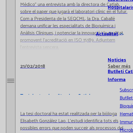
Médico" una entrevista amb la directora de Catlab,
Hospitalari
sobre el paper que jugarà el laboratori clínic en el futur.
Com a Presidenta de la SEQCML, la Dra. Caballé
demana unificar les especialitats de Bioquímica i
Anàlisis Clíniques, i potenciar la innovació i la qualitat,
Actualitat
promovent l'acreditació en ISO 15189. Adjuntem
l'entrevista sencera.
Notícies
21/02/2018
Saber més
Butlletí Cat
Informa
Obrir / Tancar menú
Subscr
Tesi doctoral realitzada a Catlab
Butllet
Bioquí
La tesi doctoral ha estat realitzada per la biòloga
Hemat
Elisabeth González Lao. L'estudi identifica tots els
Immun
possibles errors que poden succeir als processos del
Microb