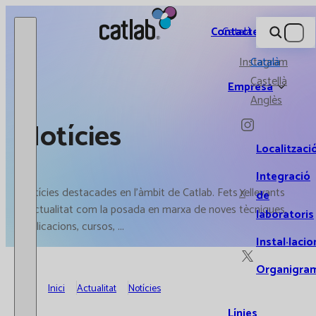
Catlab.
Contacte
Català
Instagram
Català
Castellà
Empresa
Anglès
Notícies
Localitzaci
Integració
Notícies destacades en l'àmbit de Catlab. Fets rellevants
X
de
d'actualitat com la posada en marxa de noves tècniques,
laboratoris
publicacions, cursos, ...
Instal·lacio
Organigra
Inici
Actualitat
Notícies
Línies