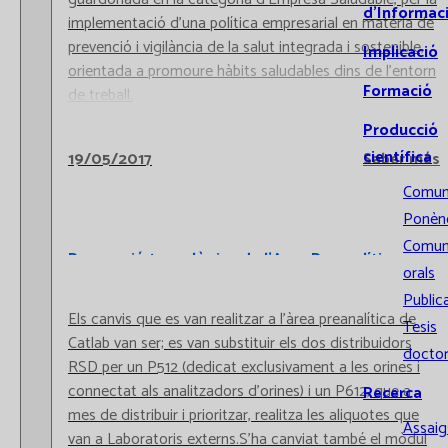
d’Informac
implementació d’una política empresarial en matèria de
prevenció i vigilància de la salut integrada i sostenible,
Implicació
orientada a promoure hàbits saludables dins de l’entorn
Formació
de treball.
Producció
científica
19/05/2017
Saber més
Comun
Ponènc
Comun
Renovació tecnològica de l'Area Preanalítica
orals
Public
Els canvis que es van realitzar a l'àrea preanalítica de
Tesis
Catlab van ser; es van substituir els dos distribuidors
doctor
RSD per un P512 (dedicat exclusivament a les orines i
connectat als analitzadors d'orines) i un P612, que a
Recerca
mes de distribuir i prioritzar, realitza les aliquotes que
Assaigs
van a Laboratoris externs.S'ha canviat també el mòdul