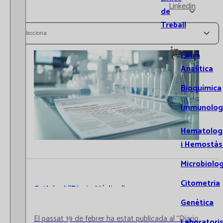
Linkedin
de
Treball
Selecciona
Extra
Analítica
Bioquímica
Immunolog
Hematolog
i Hemostàs
Microbiolog
Citometria
Catlab al "Diario Médico"
Genètica
El passat 19 de febrer ha estat publicada al "Diario
Laboratori