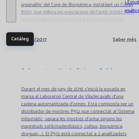
i Estud
preanalític del Core de Bioquímica, instal·lant un Cobas
multic
8100, que millora les prestacions de l'antic mòdul MPA
respecte velocitat i capacitat d'enmagatzematge.
Catàleg
21/04/2017
Saber més
Cadena automatitzada d'orines a Catlab
Durant el mes de juny de 2016 s'inicià la posada en
marxa al Laboratori Central de Viladecavalls d'una
cadena automatitzada d'orines. Està composta per un
distribuidor de mostres P512 que connectat al Sistema
Informàtic, separa les mostres d'orina segons les
magnituds sol·licitades(bàsics, cultius, bioquímica,
drogues,...). El P512 està connectat a 2 analitzadors