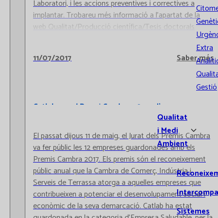
Laboratori, i les accions preventives i correctives a
Citome
implantar. Trobareu més informació a l'apartat de la
Genèti
web Qualitat/Producció científica/Tesis doctorals
Urgènc
Extra
11/07/2017
Saber més
Analíti
Qualita
Gestió
Catlab rep el Premi Cambra 2017 a l'empresa
Saludable
Qualitat
i Medi
El passat dijous 11 de maig, el Jurat dels Premis Cambra
Ambient
va fer públic les 12 empreses guardonades amb els
Premis Cambra 2017. Els premis són el reconeixement
públic anual que la Cambra de Comerç, Indústria i
Reconeixe
Serveis de Terrassa atorga a aquelles empreses que
Intercompa
contribueixen a potenciar el desenvolupament social i
econòmic de la seva demarcació. Catlab ha estat
Sistemes
guardonada en la categoria d'Empresa Saludable, per la