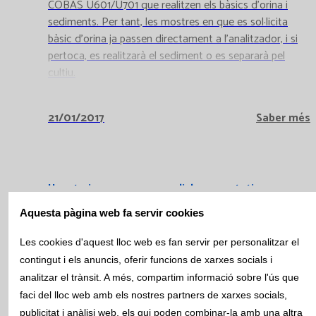
COBAS U601/U701 que realitzen els bàsics d'orina i
sediments. Per tant, les mostres en que es sol·licita
bàsic d'orina ja passen directament a l'analitzador, i si
pertoca, es realitzarà el sediment o es separarà pel
cultiu.
21/01/2017
Saber més
How to improve your english presentations
Aquesta pàgina web fa servir cookies
El curs, organitzat per la Fundació Esteve, l'imparteixen
Les cookies d'aquest lloc web es fan servir per personalitzar el
professors nadius relacionats amb l'ambit biosanitari, i
contingut i els anuncis, oferir funcions de xarxes socials i
també amb la comunicació i el teatre. Diferents
analitzar el trànsit. A més, compartim informació sobre l'ús que
professionals de Catlab van poder assistir en aquest
faci del lloc web amb els nostres partners de xarxes socials,
curs.
publicitat i anàlisi web, els qui poden combinar-la amb una altra