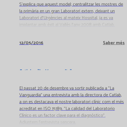
S'explica que aquest model; centralitzar les mostres de
la primària en un gran Laboratori extern, deixant un
Laboratori d'Urgències al mateix Hospital, ja es va
implantar amb èxit al Vallès l'any 2008 amb Catlab.
12/05/2016
Saber més
Catlab a "La Vanguardia"
El passat 20 de desembre va sortir publicada a "La
Vanguardia" una entrevista amb la directora de Catlab,
a on es destacava el nostre laboratori clínic com el més
acreditat en ISO 15189. "La calidad del Laboratorio
Clínico es un factor clave para el diagnóstico".
Adjuntem l'entrevista sencera.