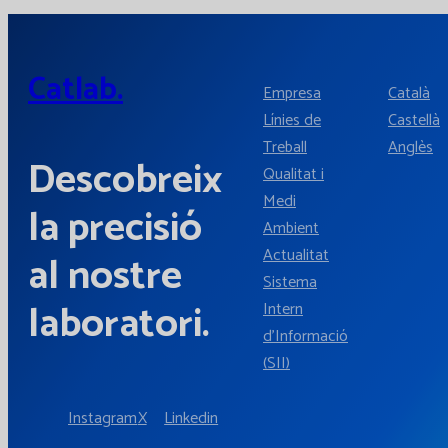
Catlab.
Empresa
Català
Línies de
Castellà
Treball
Anglès
Descobreix
Qualitat i
Medi
la precisió
Ambient
Actualitat
al nostre
Sistema
laboratori.
Intern
d'Informació
(SII)
Instagram
X
Linkedin