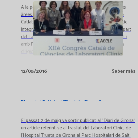
A la ponència hi participaren les responsables de les
àrees d'Hematologia, Citometria i Citogenètica de
Catlab i es va destacar la importància del diagnòstic
integrat i multidisciplinar d'aquestes malaties, per part
del Laboratori, per garantir la seguretat del pacient i
amb l'objectiu d'aconseguir teràpies cada cop més
dirigides.
12/05/2016
Saber més
El model Catlab al "Diari de Girona"
El passat 2 de maig va sortir publicat al "Diari de Girona"
un article referint-se al trasllat del Laboratori Clínic, de
l'Hospital Trueta de Girona al Parc Hospitalari de Salt.