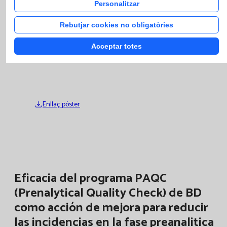
preferentes.
Personalitzar
Rebutjar cookies no obligatòries
Salas P., Fernández A., López M.L., Guillén E., Martínez
Asensio X., Martínez Ollé X., Caballé I.
XII Congreso
Acceptar totes
Laboratorio Clínico. 24-26 de octubre 2018, Bilbao
Enllaç póster
Eficacia del programa PAQC
(Prenalytical Quality Check) de BD
como acción de mejora para reducir
las incidencias en la fase preanalitica