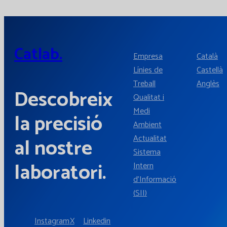
Catlab.
Empresa
Català
Línies de
Castellà
Treball
Anglès
Descobreix
Qualitat i
Medi
la precisió
Ambient
Actualitat
al nostre
Sistema
laboratori.
Intern
d'Informació
(SII)
Instagram
X
Linkedin