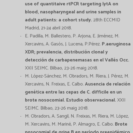
use of quantitaive rtPCR targeting lytA on
blood, nasopharyngeal and urine samples in
adult patients: a cohort study.
28th ECCMID
Madrid, 21-24 abril 2018.
E. Padilla, M. Ballestero, P. Arjona, E. Jiménez, M.
Xercavins, A. Gasós, J. Lucena, P.Pérez.
P.aeruginosa
XDR; prevalencia, distribución clonal y
detección de carbapenemasas en el Vallés Occ.
XXII SEIMC. Bilbao, 23-26 maig 2018.
M. López-Sánchez, M. Obradors, M. Riera, J. Pérez, M.
Xercavins, N. Freixas, E. Calbo.
Ausencia de relación
genética entre las cepas de C. difficile en un
brote nosocomial. Estudio observacional.
XXII
SEIMC. Bilbao, 23-26 maig 2018.
M. Obradors, A. Sangil, N. Freixas, M. Riera, M. López,
M. Xercavins, M. Mariné, P. Almagro, E. Calbo.
Brote
nosocomial de gripe B en período preepidémico