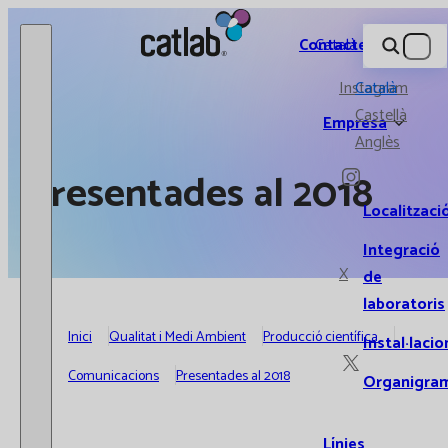
Catlab.
Contacte
Català
Instagram
Català
Castellà
Empresa
Anglès
Presentades al 2018
Localitzaci
Integració
X
de
laboratoris
Inici
Qualitat i Medi Ambient
Producció científica
Instal·lacio
Comunicacions
Presentades al 2018
Organigra
Línies