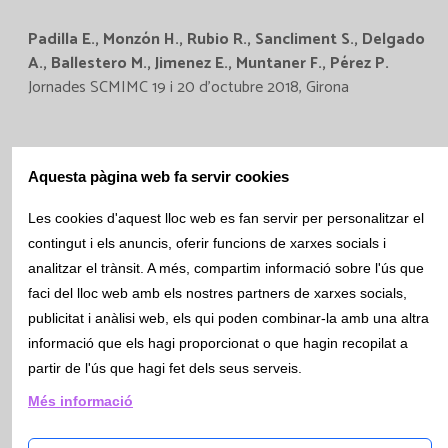
Padilla E., Monzón H., Rubio R., Sancliment S., Delgado
A., Ballestero M., Jimenez E., Muntaner F., Pérez P.
Jornades SCMIMC 19 i 20 d'octubre 2018, Girona
Aquesta pàgina web fa servir cookies
Enllaç póster
Les cookies d'aquest lloc web es fan servir per personalitzar el
contingut i els anuncis, oferir funcions de xarxes socials i
analitzar el trànsit. A més, compartim informació sobre l'ús que
faci del lloc web amb els nostres partners de xarxes socials,
publicitat i anàlisi web, els qui poden combinar-la amb una altra
Implantación de un nuevo indicador
informació que els hagi proporcionat o que hagin recopilat a
de preanalítica en el laboratorio:
partir de l'ús que hagi fet dels seus serveis.
cumplimiento del tiempo de
Més informació
respuesta de determinaciones