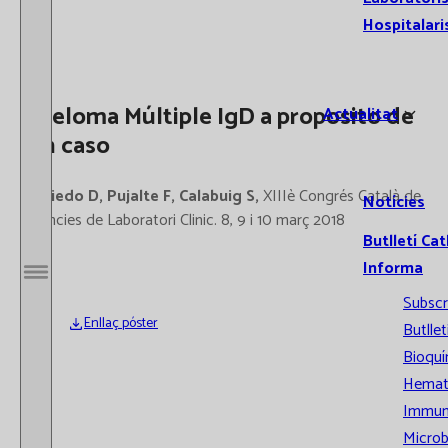
Hospitalari
Mieloma Múltiple IgD a proposito de
Actualitat
un caso
Visiedo D, Pujalte F, Calabuig S,
XIIIè Congrés Català de
Notícies
Ciències de Laboratori Clinic. 8, 9 i 10 març 2018
Butlletí Cat
Informa
Obrir / Tancar menú
Subscr
Enllaç póster
Butllet
Bioquí
Hemat
Immun
Microb