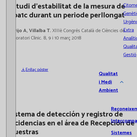
Estudi d’estabilitat de la mesura de
Citome
hba1c durant un periode perllongat
Genèti
Urgènc
Extra
Garijo A, Villalba T.
XIIIè Congrés Català de Ciències de
Laboratori Clinic. 8, 9 i 10 març 2018
Analíti
Qualita
Gestió
Enllaç póster
Qualitat
i Medi
Ambient
Reconeixe
Sistema de detección y registro de
Intercompa
incidencias en el área de Recepción de
Muestras
Sistemes