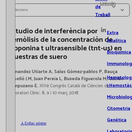
Linkedin
de
Selecciona
Treball
Estudio de interferència por
Extra
hemòlisis de la concentración de
Analítica
troponina t ultrasensible (tnt-us) en
Bioquímica
muestras de suero
Immunolog
Fernandez Utiarte A, Salas Gómez-pablos P, Bauça
Hematolog
Roselló J.M, Juan Pereia L, Buxeda Figuerola M, Guillén
i Hemostàs
Campuzano E.
XIIIè Congrés Català de Ciències de
Laboratori Clinic. 8, 9 i 10 març 2018
Microbiolog
Citometria
Genètica
Enllaç póster
Laboratori