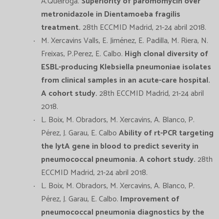
A.Queiroga.
Superiority of paromomycin over
metronidazole in Dientamoeba fragilis
treatment.
28th ECCMID Madrid, 21-24 abril 2018.
M. Xercavins Valls, E. Jiménez, E. Padilla, M. Riera, N.
Freixas, P.Perez, E. Calbo.
High clonal diversity of
ESBL-producing Klebsiella pneumoniae isolates
from clinical samples in an acute-care hospital.
A cohort study.
28th ECCMID Madrid, 21-24 abril
2018.
L. Boix, M. Obradors, M. Xercavins, A. Blanco, P.
Pérez, J. Garau, E. Calbo
Ability of rt-PCR targeting
the lytA gene in blood to predict severity in
pneumococcal pneumonia. A cohort study.
28th
ECCMID Madrid, 21-24 abril 2018.
L. Boix, M. Obradors, M. Xercavins, A. Blanco, P.
Pérez, J. Garau, E. Calbo.
Improvement of
pneumococcal pneumonia diagnostics by the