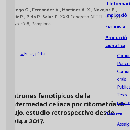
d’Informac
Ortega O., Fernández A., Martínez A. X., Navajas P.,
Implicació
Ortiz P., Pirla P. Salas P.
XXXI Congreso AETEL. 18 y 19 de
mayo 2018, Pamplona
Formació
Producció
científica
Enllaç póster
Comun
Ponènc
Comun
orals
Public
Patrones fenotípicos de la
Tesis
enfermedad celíaca por citometría de
doctor
flujo. estudio retrospectivo desde
Recerca
2014 a 2017.
Assaigs