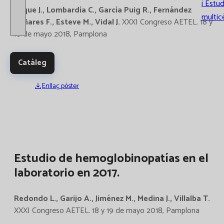
i Estud
Luque J., Lombardía C., García Puig R., Fernández
multic
Bañares F., Esteve M., Vidal J.
XXXI Congreso AETEL. 18 y
19 de mayo 2018, Pamplona
Catàleg
Enllaç póster
Estudio de hemoglobinopatías en el
laboratorio en 2017.
Redondo L., Garijo A., Jiménez M., Medina J., Villalba T.
XXXI Congreso AETEL. 18 y 19 de mayo 2018, Pamplona