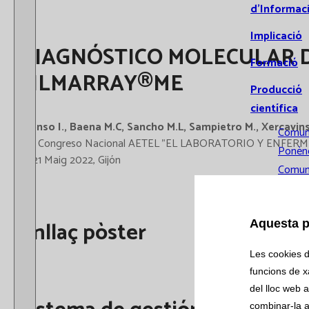
d’Informac
Implicació
DIAGNÓSTICO MOLECULAR D
Formació
FILMARRAY®ME
Producció
científica
Alonso I., Baena M.C, Sancho M.L, Sampietro M., Xercavins
Comun
33º Congreso Nacional AETEL "EL LABORATORIO Y ENFE
Ponènc
19-21 Maig 2022, Gijón
Comun
orals
Public
Enllaç pòster
Aquesta p
Tesis
doctor
Les cookies d'
Recerca
funcions de xa
del lloc web a
Assaigs
combinar-la a