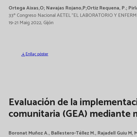
Ortega Aixas,O; Navajas Rojano,P;Ortiz Requena, P.; Pirl
33º Congreso Nacional AETEL "EL LABORATORIO Y ENFE
19-21 Maig 2022, Gijón
Enllaç pòster
Evaluación de la implementaci
comunitaria (GEA) mediante me
Boronat Muñoz A., Ballestero-Téllez M., Rajadell Guiu M, Ma