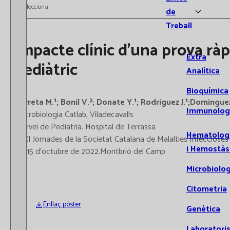
Selecciona
de
Treball
Impacte clínic d’una prova ràp
Extra
pediàtric
Analítica
Bioquímica
Garreta M.¹; Bonil V.²; Donate Y.¹; Rodriguez J.¹;Dominguez 
Immunolog
¹Microbiologia Catlab, Viladecavalls
²Servei de Pediatria. Hospital de Terrassa
Hematolog
XXXI Jornades de la Societat Catalana de Malalties Infeccioses i
i Hemostàs
14 i 15 d'octubre de 2022.Montbrió del Camp
Microbiolog
Citometria
Enllaç pòster
Genètica
Laboratori