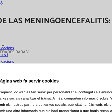
ió
E LAS MENINGOENCEFALITIS:
 M.
icacions
RMEDADES RARAS"
ies i
icacions
acions
àgina web fa servir cookies
als
aquest lloc web es fan servir per personalitzar el contingut i els anuncis
rxes socials i analitzar el trànsit. A més, compartim informació sobre l'
mb els nostres partners de xarxes socials, publicitat i anàlisi web, els 
 clínics
mb una altra informació que els hagi proporcionat o que hagin recopilat