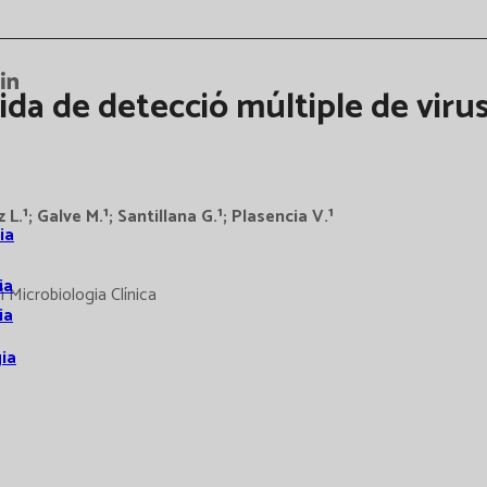
ida de detecció múltiple de virus
L.¹; Galve M.¹; Santillana G.¹; Plasencia V.¹
ia
ia
 Microbiologia Clínica
ia
ia
s