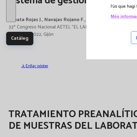
Sistema de gestión de tiempo
i Estud
l'ús que hagi 
multic
Més informa
Zapata Rojas J., Navajas Rojano F., Fernández Uriarte A., V
33º Congreso Nacional AETEL "EL LABORATORIO Y ENFE
19-21 Maig 2022, Gijón
Catàleg
Enllaç pòster
TRATAMIENTO PREANALÍTIC
DE MUESTRAS DEL LABORA