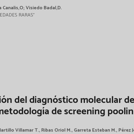
a Canalis,O; Visiedo Badal,D.
RMEDADES RARAS"
ón del diagnóstico molecular de
todología de screening pooling 
rtillo Villamar T., Ribas Oriol M., Garreta Esteban M., Pérez J