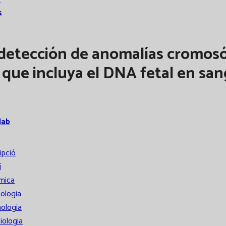
s
 detección de anomalías cromosó
 que incluya el DNA fetal en sa
lab
ipció
í
mica
ologia
ologia
iologia