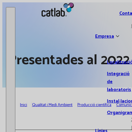
Catlab.
Conta
Empresa
Presentades al 2022
Localitzaci
Integració
de
laboratoris
Instal·lacio
Inici
Qualitat i Medi Ambient
Producció científica
Comunic
Organigra
Línies