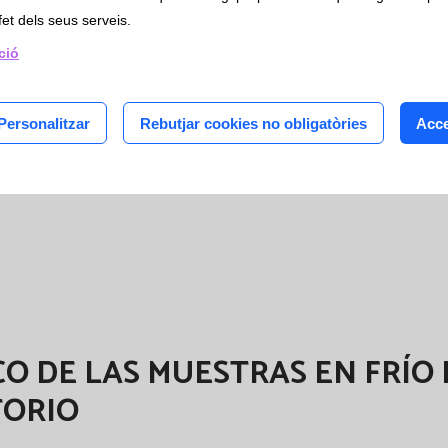
 y temperatura de neveras de t
is
fet dels seus serveis.
èntrics
ció
isiedo Badal D., López López E. y Pirla Canalis P.
RMEDADES RARAS"
Personalitzar
Rebutjar cookies no obligatòries
Acce
O DE LAS MUESTRAS EN FRÍO 
TORIO