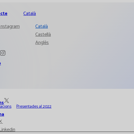
cte
Català
Instagram
Català
Castellà
Anglès
ó
ns
acions
Presentades al 2022
ma
X
Linkedin