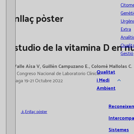
Citome
Genèti
Enllaç pòster
Urgènc
Extra
Analíti
Estudio de la vitamina D en nu
Qualita
Gestió
O'Valle Aísa V, Guillén Campuzano E., Colomé Mallolas C.
Qualitat
XVI Congreso Nacional de Laboratorio Clínico.
i Medi
Màlaga 19-21 Octubre 2022
Ambient
Reconeixe
Enllaç pòster
Intercompa
Sistemes