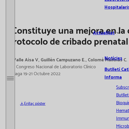
Hospitalari
¿Constituye una mejora en la
Actualitat
protocolo de cribado prenatal
Notícies
O'Valle Aísa V, Guillén Campuzano E., Colomé Mallolas C.
XVI Congreso Nacional de Laboratorio Clínico
Butlletí Cat
Màlaga 19-21 Octubre 2022
Informa
Obrir / Tancar menú
Subscr
Butllet
Bioquí
Enllaç pòster
Hemat
Immun
Microb