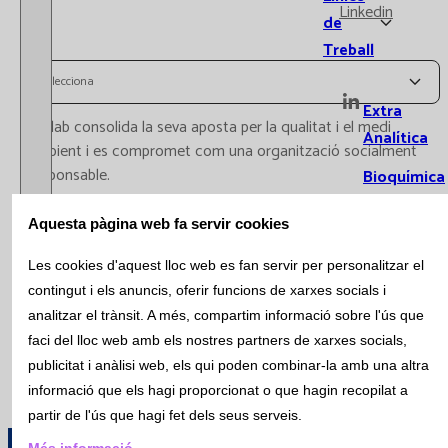
Linkedin
de
Treball
Selecciona
Extra
Catlab consolida la seva aposta per la qualitat i el medi
Analítica
ambient i es compromet com una organització socialment
responsable.
Bioquímica
El passat mes d'abril, es va passar satisfactòriament
Immunolog
Aquesta pàgina web fa servir cookies
l'auditoria externa de certificació per la norma UNE-EN ISO
14001:2015 al Laboratori Central de Viladecavalls. Amb la
Hematolog
Les cookies d'aquest lloc web es fan servir per personalitzar el
implantació d'aquesta norma, s'impulsa la millora constant en
i Hemostàs
contingut i els anuncis, oferir funcions de xarxes socials i
la gestió del medi ambient, promovent-se la protecció
analitzar el trànsit. A més, compartim informació sobre l'ús que
Microbiolog
ambiental en totes les activitats que desenvolupa Catlab.
faci del lloc web amb els nostres partners de xarxes socials,
Citometria
publicitat i anàlisi web, els qui poden combinar-la amb una altra
informació que els hagi proporcionat o que hagin recopilat a
Genètica
partir de l'ús que hagi fet dels seus serveis.
Laboratori