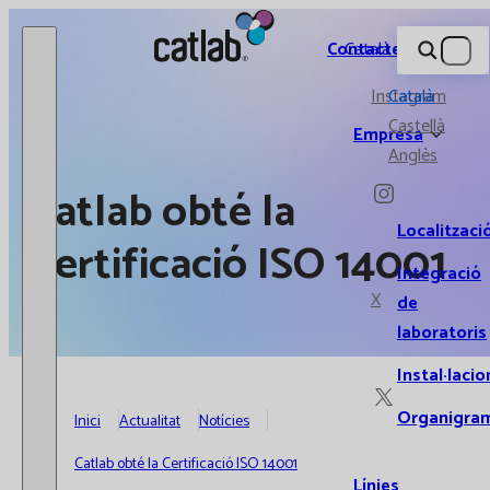
Catlab.
Contacte
Català
Instagram
Català
Castellà
Empresa
Anglès
Catlab obté la
Localitzaci
Certificació ISO 14001
Integració
X
de
laboratoris
Instal·lacio
Organigra
Inici
Actualitat
Notícies
Catlab obté la Certificació ISO 14001
Línies