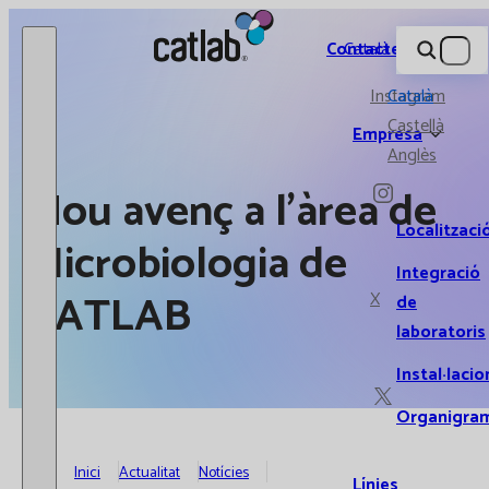
Catlab.
Contacte
Català
Instagram
Català
Castellà
Empresa
Anglès
Nou avenç a l’àrea de
Localitzaci
Microbiologia de
Integració
CATLAB
X
de
laboratoris
Instal·lacio
Organigra
Inici
Actualitat
Notícies
Línies