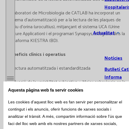
Hospitalari
El laboratori de Microbiologia de CATLAB ha incorporat un
sistema d’automatització per a la lectura de les plaques de
cultiu d’orina (urocultius), mitjançant el sistema UCA (Urine
Actualitat
Culture Application) i el programari Synapsys, integrats dins la
plataforma KIESTRA (BD).
Beneficis clínics i operatius
Notícies
1. Lectura automatitzada i estandarditzada
Butlletí Cat
Informa
Reducció de la variabilitat subjectiva + Major coherència en la
Obrir / Tancar menú
Subscr
interpretació dels cultius
Aquesta pàgina web fa servir cookies
Butllet
2. Eficiència i traçabilitat millorades
Bioquí
Les cookies d'aquest lloc web es fan servir per personalitzar el
contingut i els anuncis, oferir funcions de xarxes socials i
Hemat
Gestió digital de tot el procés + Traçabilitat completa de
analitzar el trànsit. A més, compartim informació sobre l'ús que
Immun
cada mostra
faci del lloc web amb els nostres partners de xarxes socials,
Microb