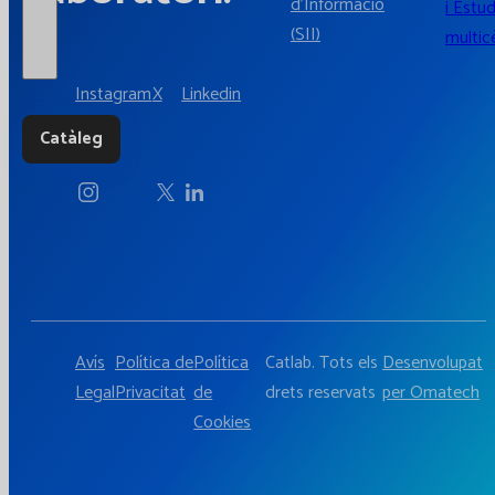
d'Informació
i Estud
(SII)
multic
Instagram
X
Linkedin
Catàleg
Avís
Política de
Política
Catlab. Tots els
Desenvolupat
Legal
Privacitat
de
drets reservats
per Omatech
Cookies