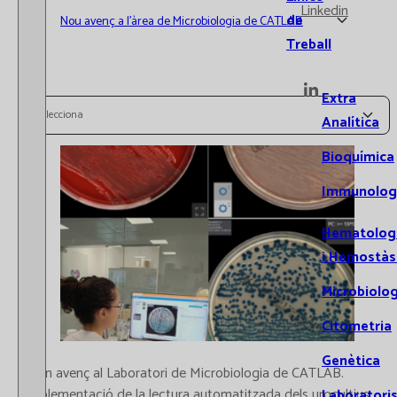
Linkedin
de
Nou avenç a l’àrea de Microbiologia de CATLAB
Treball
Extra
Selecciona
Analítica
Bioquímica
Immunolog
Hematolog
i Hemostàs
Microbiolog
Citometria
Genètica
Gran avenç al Laboratori de Microbiologia de CATLAB.
Implementació de la lectura automatitzada dels urocultius.
Laboratori