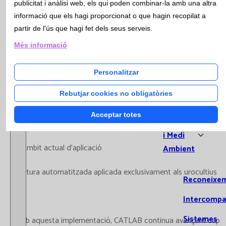
publicitat i anàlisi web, els qui poden combinar-la amb una altra
Citome
3. Temps de resposta més curts
informació que els hagi proporcionat o que hagin recopilat a
Genèti
partir de l'ús que hagi fet dels seus serveis.
Urgènc
Avançament en l'obtenció de resultats preliminars +
Més informació
Extra
Optimització del flux de treball microbiològic
Analíti
Personalitzar
4. Millora en la qualitat diagnòstica
Qualita
Gestió
Rebutjar cookies no obligatòries
Suport a la presa de decisions clíniques més ràpides i
fonamentades + Especialment rellevant en la gestió empírica
Acceptar totes
Qualitat
de les infeccions urinàries (ITU)
i Medi
5. Àmbit actual d’aplicació
Ambient
Lectura automatitzada aplicada exclusivament als urocultius
Reconeixe
Intercompa
Sistemes
Amb aquesta implementació, CATLAB continua avançant cap