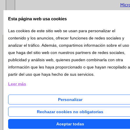
Micr
Cito
Esta página web usa cookies
Gené
Urge
Las cookies de este sitio web se usan para personalizar el
Extr
contenido y los anuncios, ofrecer funciones de redes sociales y
Analí
analizar el tráfico. Además, compartimos información sobre el uso
Calid
que haga del sitio web con nuestros partners de redes sociales,
Gest
publicidad y análisis web, quienes pueden combinarla con otra
información que les haya proporcionado o que hayan recopilado a
partir del uso que haya hecho de sus servicios.
Calidad y
Leer más
Medio
Ambiente
Personalizar
Reconoci
Rechazar cookies no obligatorias
Intercom
Aceptar todas