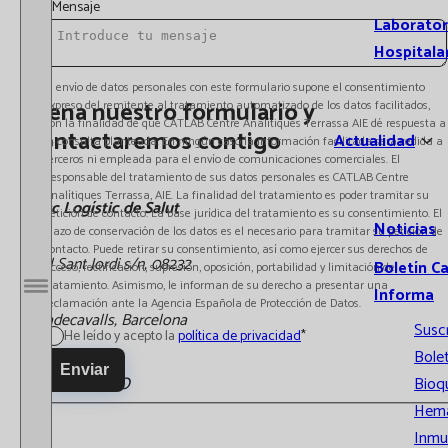
Mensaje
Laborator
Hospitala
El envío de datos personales con este formulario supone el consentimiento
Llena nuestro formulario y
expreso del remitente al tratamiento automatizado de los datos facilitados,
con la finalidad de que CATLAB Centre Analítiques Terrassa AIE dé respuesta a
contactaremos contigo
Actualidad
la consulta planteada. En ningún caso la información facilitada será cedida a
terceros ni empleada para el envío de comunicaciones comerciales. El
Responsable del tratamiento de sus datos personales es CATLAB Centre
Analítiques Terrassa, AIE. La finalidad del tratamiento es poder tramitar su
Parc Logístic de Salut
petición de contacto. La base jurídica del tratamiento es su consentimiento. El
Noticias
plazo de conservación de los datos es el necesario para tramitar su petición de
contacto. Puede retirar su consentimiento, así como ejercer sus derechos de
Vial Sant Jordi s/n, 08232
Boletín C
acceso, rectificación, supresión, oposición, portabilidad y limitación del
tratamiento. Asimismo, le informan de su derecho a presentar una
Informa
Abrir / Cerrar menú
reclamación ante la Agencia Española de Protección de Datos.
Viladecavalls, Barcelona
Susc
He leído y acepto la
política de privacidad
*
Bolet
Enviar
937 485 600
Bioq
Hema
Inmu