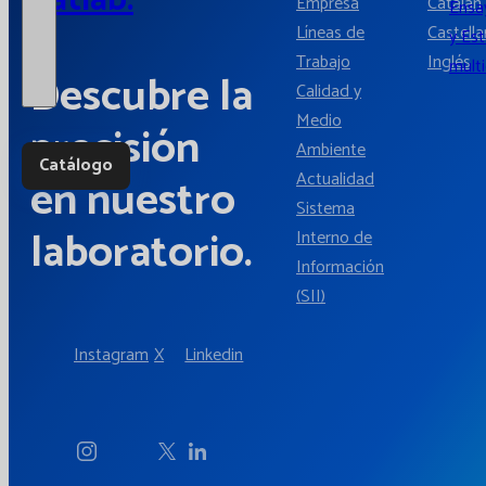
Empresa
Catalán
Ensay
Líneas de
Castell
y Es
Trabajo
Inglés
multi
Descubre la
Calidad y
Medio
precisión
Ambiente
Catálogo
Actualidad
en nuestro
Sistema
laboratorio.
Interno de
Información
(SII)
Instagram
X
Linkedin