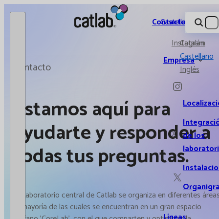
Catlab.
Contacto
Castellano
Instagram
Catalán
Castellano
Empresa
Contacto
Inglés
Estamos aquí para
Localizac
Integraci
ayudarte y responder a
X
de los
todas tus preguntas.
laborator
Instalaci
Organigr
El Laboratorio central de Catlab se organiza en diferentes áreas
la mayoría de las cuales se encuentran en un gran espacio
Líneas
diáfano 'CoreLab', con el que comparten y optimizan la