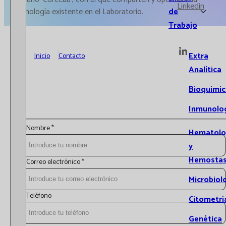
Linkedin
de
tecnología existente en el Laboratorio.
Trabajo
Extra
Inicio
Contacto
Analítica
Bioquímic
Inmunolo
Nombre
*
Hematolo
y
Hemostas
Correo electrónico
*
Microbiol
Teléfono
Citometrí
Genética