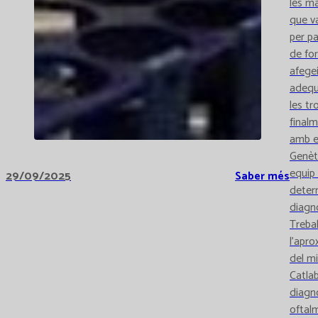
les ma
que va
per pa
de for
afege
adequa
les tr
final
amb el
Genèt
equip 
29/09/2025
Saber més
determ
diagn
Trebal
l’apro
del mi
Catlab
diagn
oftal