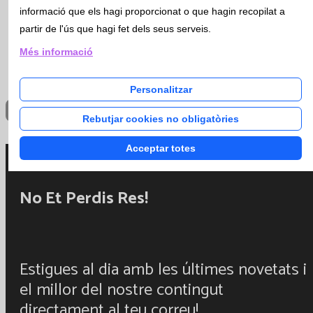
precis
informació que els hagi proporcionat o que hagin recopilat a
partir de l'ús que hagi fet dels seus serveis.
Més informació
23/0
Personalitzar
Rebutjar cookies no obligatòries
Acceptar totes
No Et Perdis Res!
Estigues al dia amb les últimes novetats i
el millor del nostre contingut
directament al teu correu!