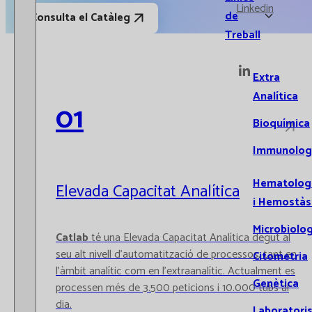
Linkedin
de
Consulta el Catàleg
Treball
Extra
Analítica
01
Bioquímica
Immunolog
Hematolog
Elevada Capacitat Analítica
i Hemostàs
Microbiolog
Catlab
té una Elevada Capacitat Analítica degut al
seu alt nivell d’automatització de processos, tant en
Citometria
l’àmbit analític com en l’extraanalític. Actualment es
Genètica
processen més de 3.500 peticions i 10.000 tubs al
dia.
Laboratori