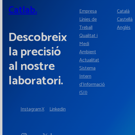
Catlab.
Empresa
Català
Línies de
Castellà
Treball
Anglès
Descobreix
Qualitat i
Medi
la precisió
Ambient
Actualitat
al nostre
Sistema
laboratori.
Intern
d'Informació
(SII)
Instagram
X
Linkedin