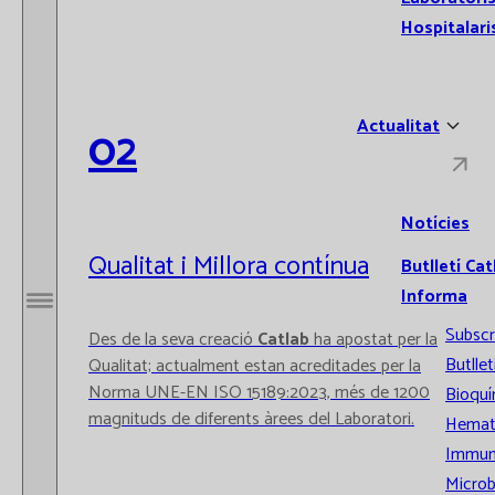
Hospitalari
Actualitat
02
Notícies
Qualitat i Millora contínua
Butlletí Cat
Informa
Obrir / Tancar menú
Subscr
Des de la seva creació
Catlab
ha apostat per la
Butllet
Qualitat; actualment estan acreditades per la
Norma UNE-EN ISO 15189:2023, més de 1200
Bioquí
magnituds de diferents àrees del Laboratori.
Hemat
Immun
Microb