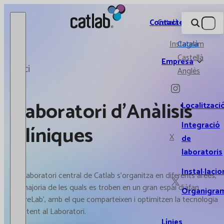
Catlab.
Contacte
Català
Instagram
Català
Castellà
Empresa
Inici
Anglès
Laboratori d'Anàlisis
Localitzaci
Integració
Clíniques
X
de
laboratoris
Instal·lacio
El Laboratori central de Catlab s'organitza en diferents àrees,
la majoria de les quals es troben en un gran espai diàfan
Organigra
'CoreLab', amb el que comparteixen i optimitzen la tecnologia
existent al Laboratori.
Línies