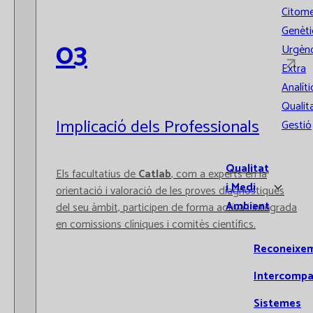
Citome
Genèti
03
Urgènc
Extra
Analíti
Qualita
Implicació dels Professionals
Gestió
Qualitat
Els facultatius de
Catlab
, com a experts en la
i Medi
orientació i valoració de les proves diagnòstiques
Ambient
del seu àmbit, participen de forma activa i integrada
en comissions clíniques i comitès científics.
Reconeixe
Intercompa
Sistemes