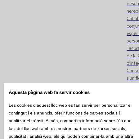
desen
heredi
Catla
conjun
espec
person
i acur
de la 
d’inte
Conso
s’unif
de col
d’expe
Aquesta pàgina web fa servir cookies
refer
Les cookies d'aquest lloc web es fan servir per personalitzar el
es be
contingut i els anuncis, oferir funcions de xarxes socials i
l’estu
analitzar el trànsit. A més, compartim informació sobre l'ús que
famíl
faci del lloc web amb els nostres partners de xarxes socials,
dels m
publicitat i anàlisi web, els qui poden combinar-la amb una altra
capaci