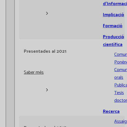
d’Informac
Implicació
Formació
Producció
científica
Presentades al 2021
Comun
Ponènc
Comun
Saber més
orals
Public
Tesis
doctor
Recerca
Assaigs