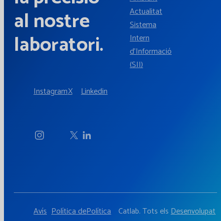
Actualitat
al nostre
Sistema
laboratori.
Intern
d'Informació
(SII)
Instagram
X
Linkedin
Avís
Política de
Política
Catlab. Tots els
Desenvolupat