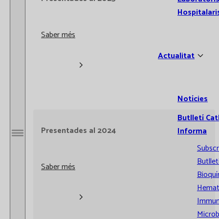
Hospitalari
Saber més
Actualitat
Notícies
Butlletí Cat
Presentades al 2024
Informa
Obrir / Tancar menú
Subscr
Butllet
Saber més
Bioquí
Hemat
Immun
Microb