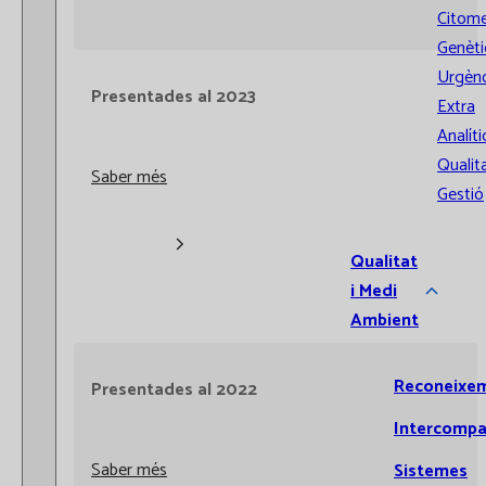
Citome
Genèti
Urgènc
Presentades al 2023
Extra
Analíti
Qualita
Saber més
Gestió
Qualitat
i Medi
Ambient
Reconeixe
Presentades al 2022
Intercompa
Saber més
Sistemes