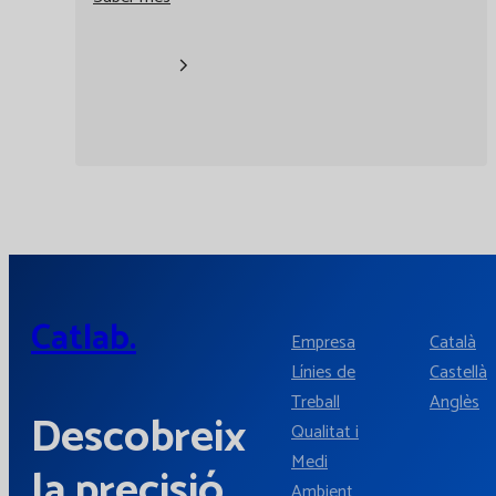
Catlab.
Empresa
Català
Línies de
Castellà
Treball
Anglès
Descobreix
Qualitat i
Medi
la precisió
Ambient