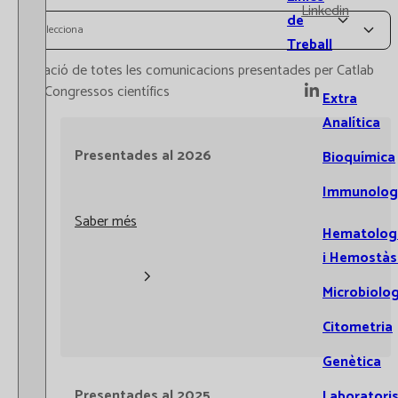
Linkedin
de
Selecciona
Treball
Relació de totes les comunicacions presentades per Catlab
als Congressos científics
Extra
Analítica
Presentades al 2026
Bioquímica
Immunolog
Saber més
Hematolog
i Hemostàs
Microbiolog
Citometria
Genètica
Presentades al 2025
Laboratori