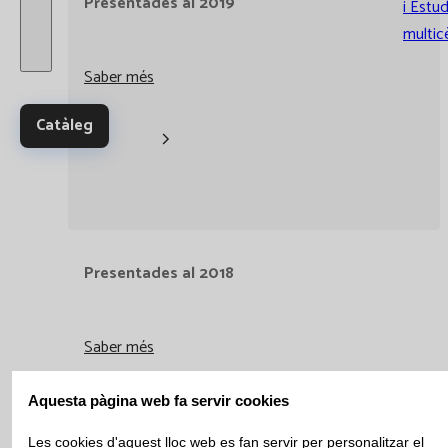
Presentades al 2019
i Estud
multic
Saber més
Catàleg
Presentades al 2018
Saber més
Aquesta pàgina web fa servir cookies
Les cookies d'aquest lloc web es fan servir per personalitzar el