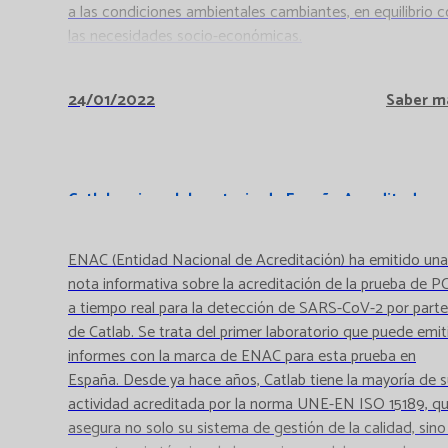
a las condiciones ambientales cambiantes, en equilibrio 
las necesidades socio-económicas.
24/01/2022
Saber m
Catlab, primer laboratorio de España Acreditado
para SARS-COV-2
ENAC (Entidad Nacional de Acreditación) ha emitido una
nota informativa sobre la acreditación de la prueba de P
a tiempo real para la detección de SARS-CoV-2 por parte
de Catlab. Se trata del primer laboratorio que puede emit
informes con la marca de ENAC para esta prueba en
España. Desde ya hace años, Catlab tiene la mayoría de 
actividad acreditada por la norma UNE-EN ISO 15189, q
asegura no solo su sistema de gestión de la calidad, sino 