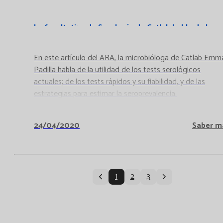
La facultativa de Serología de Catlab habla de la
utilidad de los tests serológicos de COVID19
En este artículo del ARA, la microbióloga de Catlab Emm
Padilla habla de la utilidad de los tests serológicos
actuales; de los tests rápidos y su fiabilidad, y de las
estrategias para estimar la seroprevalencia.
24/04/2020
Saber m
1
2
3