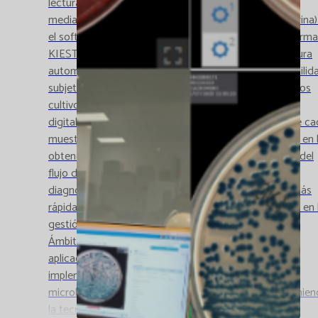
lectura de las placas de cultivo de orina (urocultivos),
mediante el sistema UCA (Aplicación de Cultivo de Orina)
el software Synapsys, integrados dentro de la plataforma
KIESTRA (BD). Beneficios clínicos y operativos 1.Lectura
automatizada y estandarizada Reducción de la variabilid
subjetiva + Mayor coherencia en la interpretación de los
cultivos 2. Eficiencia y trazabilidad mejoradas Gestión
digital de todo el proceso + Trazabilidad completa de c
muestra 3. Tiempos de respuesta más cortos Avance en 
obtención de resultados preliminares + Optimización del
flujo de trabajo microbiológico 4. Mejora en la calidad
diagnóstica Apoyo a la toma de decisiones clínicas más
rápidas y fundamentadas + • Especialmente relevante en 
gestión empírica de las infecciones urinarias (ITU) 5.
Ámbito actual de aplicación Lectura automatizada
aplicada exclusivamente a los urocultivos Con esta
implementación, CATLAB sigue avanzando hacia una
microbiología más digitalizada, segura y eficiente, ponie
la tecnología al servicio de la calidad asistencial.