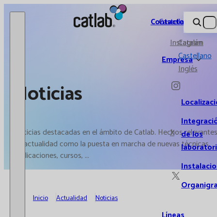
Catlab.
Contacto
Castellano
Instagram
Catalán
Castellano
Empresa
Inglés
Noticias
Localizac
Integraci
Noticias destacadas en el ámbito de Catlab. Hechos relevante
X
de los
de actualidad como la puesta en marcha de nuevas técnicas,
laborator
publicaciones, cursos, ...
Instalaci
Organigr
Inicio
Actualidad
Noticias
Líneas