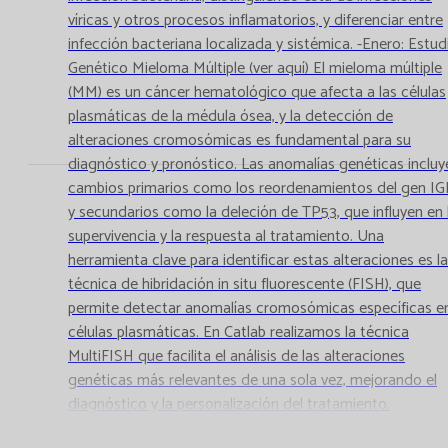
víricas y otros procesos inflamatorios, y diferenciar entre
infección bacteriana localizada y sistémica. -Enero: Estud
Genético Mieloma Múltiple (ver aquí) El mieloma múltiple
(MM) es un cáncer hematológico que afecta a las células
plasmáticas de la médula ósea, y la detección de
alteraciones cromosómicas es fundamental para su
diagnóstico y pronóstico. Las anomalías genéticas incluy
cambios primarios como los reordenamientos del gen I
y secundarios como la deleción de TP53, que influyen en 
supervivencia y la respuesta al tratamiento. Una
herramienta clave para identificar estas alteraciones es la
técnica de hibridación in situ fluorescente (FISH), que
permite detectar anomalías cromosómicas específicas e
células plasmáticas. En Catlab realizamos la técnica
MultiFISH que facilita el análisis de las alteraciones
genéticas más relevantes de una sola vez, mejorando el
diagnóstico y la personalización del tratamiento.