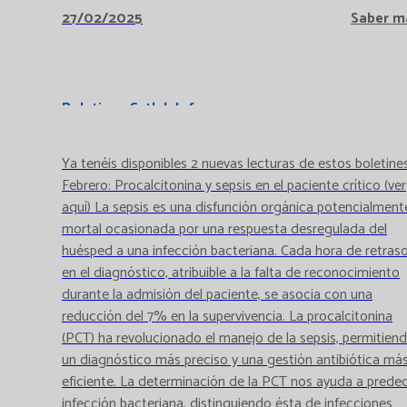
27/02/2025
Saber m
Boletines Catlab Informa
Ya tenéis disponibles 2 nuevas lecturas de estos boletines
Febrero: Procalcitonina y sepsis en el paciente crítico (ver
aquí) La sepsis es una disfunción orgánica potencialment
mortal ocasionada por una respuesta desregulada del
huésped a una infección bacteriana. Cada hora de retras
en el diagnóstico, atribuible a la falta de reconocimiento
durante la admisión del paciente, se asocia con una
reducción del 7% en la supervivencia. La procalcitonina
(PCT) ha revolucionado el manejo de la sepsis, permitien
un diagnóstico más preciso y una gestión antibiótica má
eficiente. La determinación de la PCT nos ayuda a predec
infección bacteriana, distinguiendo ésta de infecciones