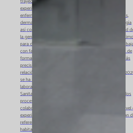
trayectoria de Catlab ha repercutido en una gran
experiencia en el ámbito del diagnóstico genético de
enfermedades neurológicas, cardíacas, oftalmológicas,
dermatológicas, trastornos del desarrollo, dismorfología
así como el cáncer hereditario. Dada la transversalidad d
la genética actual, Catlab cuenta con los recursos óptim
para dar servicio al conjunto de especialidades. Se trabaj
con facultativos especialistas que abordan cada caso de
forma personalizada para proporcionar el resultado más
preciso y adecuado a los pacientes y sus familias. En
relación con el conjunto de la Genética, a lo largo de 202
se ha iniciado un proyecto de integración de los
laboratorios de Genética de CatLab y del Consorcio
Sanitario de Terrassa. Con esta actuación se unifican los
procesos y se establece una fórmula definitiva de
colaboración entre dos equipos de trabajo con alto nivel
experiencia. La integración permite ampliar la población 
referencia en Genética a más de medio millón de
habitantes que se beneficiarán de las técnicas más