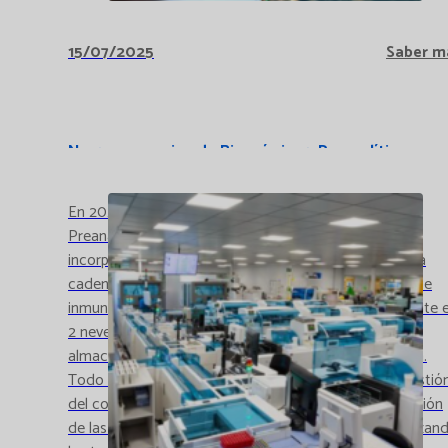
15/07/2025
Saber m
Nuevos espacios de Bioquímica y Preanalítica
En 2024 finalizamos el proyecto de mejora del área
Preanalítica y del core del área de Bioquímica
incorporando nuevos equipos preanalíticos, una nueva
cadena de análisis de técnicas espectrofotométricas e
inmunoquímicas, y un sistema postanalítico consistente 
2 neveras automatizadas, con una capacidad de
almacenamiento de hasta 27.000 muestras cada una.
Todo esto ha permitido optimizar la producción y gestió
del core, personalizando los flujos de trabajo y la gestión
de las muestras; aumentar la automatización, minimizan