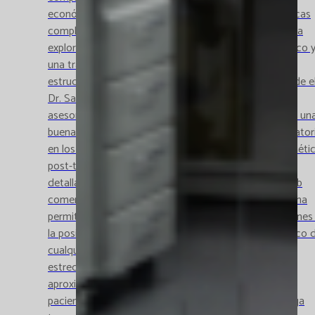
económicas. “En el caso de las enfermedades genéticas
complejas, estas mejoras deben estar vinculadas a una
exploración exhaustiva del paciente por parte del clínico 
una transmisión de los datos de interés de forma
estructurada a los profesionales del laboratorio”, añade e
Dr. Santamaría. “Además, es necesario realizar un
asesoramiento adecuado pre-test al paciente/familia, un
buena integración de los hallazgos clínicos y de laborator
en los resultados y, finalmente, un asesoramiento genéti
post-test a los pacientes con el resultado obtenido”,
detalla la Dra. Triviño . El equipo de Genética de Catlab
comenta que "la incorporación del nuevo equipo nos ha
permitido la internalización de múltiples determinaciones
la posibilidad, eventualmente, de abordar el diagnóstico 
cualquier enfermedad de base genética. Trabajamos
estrechamente con los clínicos para decidir la
aproximación adecuada en cada caso y proveer a los
pacientes del mejor asesoramiento genético" . La larga