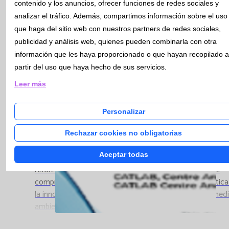
contenido y los anuncios, ofrecer funciones de redes sociales y
permite contribuir a un sistema de salud sostenible y que
analizar el tráfico. Además, compartimos información sobre el uso
los laboratorios sean respetuosos con el medio ambiente
que haga del sitio web con nuestros partners de redes sociales,
asegurando que los recursos se utilicen de manera
publicidad y análisis web, quienes pueden combinarla con otra
eficiente desde perspectivas ecológicas, sociales y
información que les haya proporcionado o que hayan recopilado a
económicas, a la vez que se proporcionen servicios de al
partir del uso que haya hecho de sus servicios.
calidad a los pacientes. Para conseguir esta certificación,
Catlab tiene que cumplir : ✅ El control adecuado de los
Leer más
productos y reactivos químicos peligrosos ✅ La gestión
la energía y del agua para reducir su consumo ✅ La
Personalizar
correcta gestión de los residuos generados en el
laboratorio desde un punto de vista de sostenibilidad ✅ 
Rechazar cookies no obligatorias
implicación de los proveedores en todo el proceso para
Aceptar todas
conseguir reducir la huella de carbono. Con este certific
reforzamos nuestro compromiso con la excelencia y el
compromiso social, demostrando que la calidad analítica
la innovación pueden ir de la mano con el respeto al med
ambiente y la sostenibilidad.