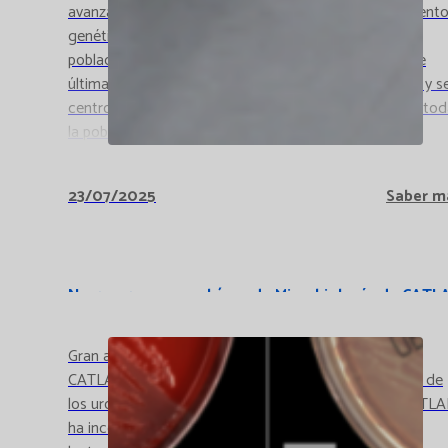
avanzadas tanto en el estudio como en el asesoramient
genético a pacientes y familias. Esta ampliación de la
población permite disponer de los mejores equipos de
última generación, profesionales de alta capacitación y s
centro de referencia en la medicina de precisión para to
la población del Vallés Occidental Oeste.
23/07/2025
Saber m
Nuevo avance en el área de Microbiología de CATL
Gran avance en el Laboratorio de Microbiología de
CATLAB. Implementación de la lectura automatizada de
los urocultivos. El laboratorio de Microbiología de CATL
ha incorporado un sistema de automatización para la