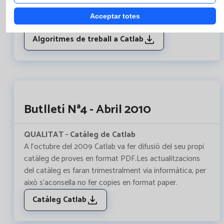
als facultatius en el seu diagnòstic i seguiment dels
Acceptar totes
pacients, tot racionalitzant la demanda analítica.
Algoritmes de treball a Catlab
Butlletí Nª4 - Abril 2010
QUALITAT - Catàleg de Catlab
A l’octubre del 2009 Catlab va fer difusió del seu propi
catàleg de proves en format PDF.Les actualitzacions
del catàleg es faran trimestralment via informàtica, per
això s’aconsella no fer copies en format paper.
Catàleg Catlab