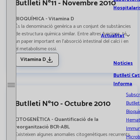
Butlletí Nº11 - Novembre 2010
Hospitalari
BIOQUÍMICA - Vitamina D
És la denominació genèrica a un conjunt de substàncies
de estructura química similar. Entre altres funcions, té
Actualitat
un paper important en l’absorció intestinal del calci i en
el metabolisme ossi.
Vitamina D
Notícies
Butlletí Cat
Informa
Obrir / Tancar menú
Subscr
Butlletí Nº10 - Octubre 2010
Butllet
Bioquí
CITOGENÈTICA - Quantificació de la
Hemat
reorganització BCR-ABL
Immun
Existeixen algunes anomalies citogenètiques recurrents
Microb