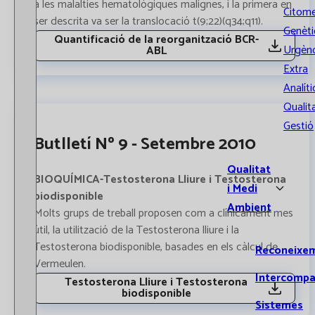
a les malalties hematològiques malignes, i la primera en
Citome
ser descrita va ser la translocació t(9;22)(q34;q11).
Genèti
Quantificació de la reorganització BCR-
Urgènc
ABL
Extra
Analíti
Qualita
Gestió
Butlletí Nº 9 - Setembre 2010
Qualitat
BIOQUÍMICA-Testosterona Lliure i Testosterona
i Medi
biodisponible
Ambient
Molts grups de treball proposen com a clínicament mes
útil, la utilització de la Testosterona lliure i la
Testosterona biodisponible, basades en els càlcul de
Reconeixe
Vermeulen.
Intercompa
Testosterona Lliure i Testosterona
biodisponible
Sistemes