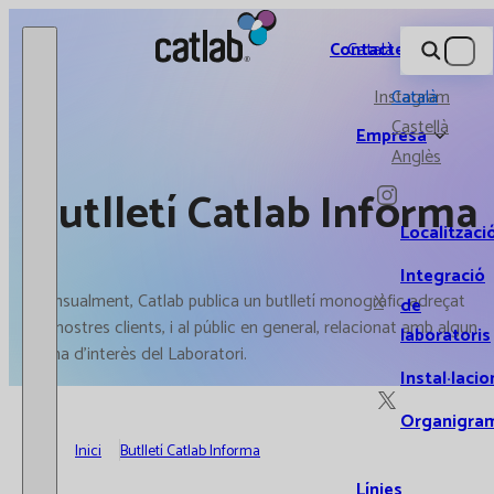
Catlab.
Contacte
Català
Instagram
Català
Castellà
Empresa
Anglès
Butlletí Catlab Informa
Localitzaci
Integració
Mensualment, Catlab publica un butlletí monogràfic adreçat
X
de
als nostres clients, i al públic en general, relacionat amb algun
laboratoris
tema d'interès del Laboratori.
Instal·lacio
Organigra
Inici
Butlletí Catlab Informa
Línies