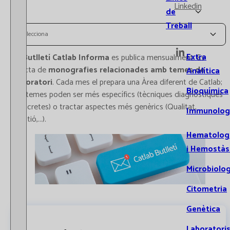
Linkedin
de
Treball
Selecciona
Extra
El
Butlletí Catlab Informa
es publica mensualment. Es
tracta de
monografies relacionades amb temes de
Analítica
laboratori
. Cada mes el prepara una Àrea diferent de Catlab;
Bioquímica
els temes poden ser més específics (tècniques diagnòstiques
concretes) o tractar aspectes més genèrics (Qualitat,
Immunolog
Gestió,...).
Hematolog
i Hemostàs
Microbiolog
Citometria
Genètica
Laboratori