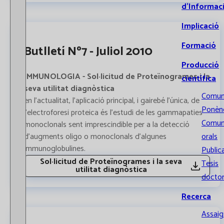
d’Informac
Implicació
Formació
Butlletí Nº7 - Juliol 2010
Producció
IMMUNOLOGIA - Sol·licitud de Proteïnogrames i la
científica
seva utilitat diagnòstica
Comun
en l’actualitat, l’aplicació principal, i gairebé l’única, de
Ponènc
l’electroforesi proteica és l’estudi de les gammapaties
Comun
monoclonals sent imprescindible per a la detecció
d’augments oligo o monoclonals d’algunes
orals
immunoglobulines.
Public
Sol·licitud de Proteïnogrames i la seva
Tesis
utilitat diagnòstica
doctor
Recerca
Assaigs