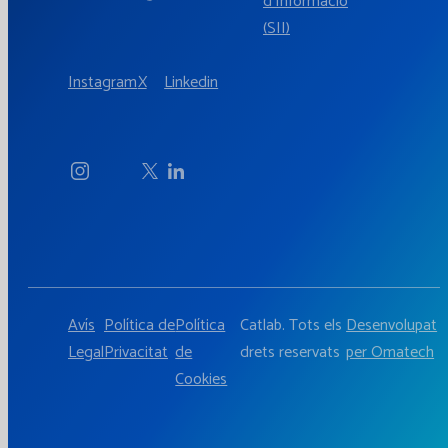
d'Informació
(SII)
Instagram
X
Linkedin
Avís
Política de
Política
Catlab. Tots els
Desenvolupat
Legal
Privacitat
de
drets reservats
per Omatech
Cookies