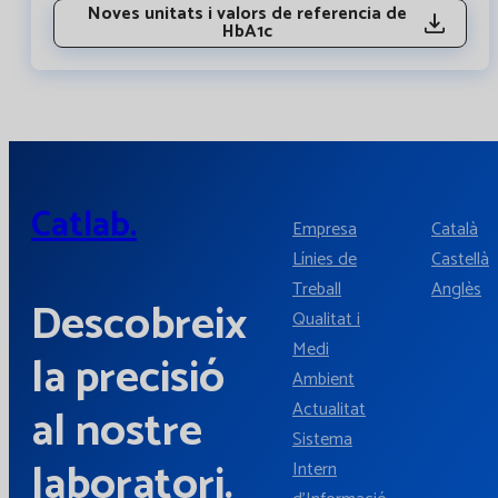
Noves unitats i valors de referencia de
HbA1c
Catlab.
Empresa
Català
Línies de
Castellà
Treball
Anglès
Descobreix
Qualitat i
Medi
la precisió
Ambient
Actualitat
al nostre
Sistema
laboratori.
Intern