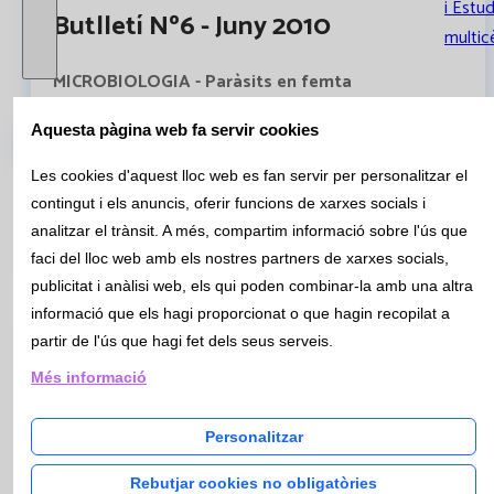
i Estud
Butlletí Nº6 - Juny 2010
multic
MICROBIOLOGIA - Paràsits en femta
Des de Catlab s’ha fet un estudi de la determinació de
Aquesta pàgina web fa servir cookies
paràsit en femta de l’any 2009.S’han realitzat un total
Catàleg
de 23126 determinacions de paràsits en femta, dels que
Les cookies d'aquest lloc web es fan servir per personalitzar el
1850 (8%) han estat positius.
contingut i els anuncis, oferir funcions de xarxes socials i
Paràsits en femta
analitzar el trànsit. A més, compartim informació sobre l'ús que
faci del lloc web amb els nostres partners de xarxes socials,
publicitat i anàlisi web, els qui poden combinar-la amb una altra
informació que els hagi proporcionat o que hagin recopilat a
partir de l'ús que hagi fet dels seus serveis.
Butlletí Nº5 - Maig 2010
Més informació
QUALITAT- Algoritmes de treball a Catlab
Personalitzar
Des de Catlab s’està treballant en buscar mecanismes i
Rebutjar cookies no obligatòries
criteris, consensuats amb els nostres clients, per ajudar