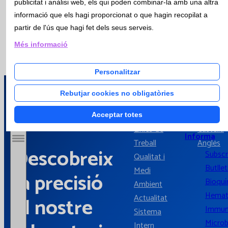
matèria de prevenció i vigilància de la salut integrada i
publicitat i anàlisi web, els qui poden combinar-la amb una altra
Hospitalari
sostenible, orientada a promoure hàbits saludables dins de
informació que els hagi proporcionat o que hagin recopilat a
l’entorn de treball.
partir de l'ús que hagi fet dels seus serveis.
Més informació
Actualitat
Personalitzar
Rebutjar cookies no obligatòries
Notícies
Catlab.
Empresa
Català
Acceptar totes
Butlletí Cat
Línies de
Castellà
Informa
Treball
Anglès
Obrir / Tancar menú
Descobreix
Subscr
Qualitat i
Butllet
Medi
la precisió
Bioquí
Ambient
Hemat
Actualitat
al nostre
Immun
Sistema
Microb
Intern