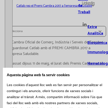
Linkedin
de
Catlab rep el Premi Cambra 2017 a l'empresa Saludable
Treball
Extra
Selecciona
Analítica
La Cambra Oficial de Comerç, Indústria i Serveis de Terrassa
Bioquímica
ha guardonat Catlab amb el PREMI CAMBRA 2017 a
Immunolog
l'empresa Saludable.
El passat dijous 11 de maig, el Jurat dels Premis Cambra va fer
Hematolog
públic les 12 empreses guardonades amb els Premis Cambra
i Hemostàs
2017. Els premis són el reconeixement públic anual que la
Aquesta pàgina web fa servir cookies
Microbiolog
Cambra de Comerç, Indústria i Serveis de Terrassa atorga a
Les cookies d'aquest lloc web es fan servir per personalitzar el
aquelles empreses que contribueixen a potenciar el
Citometria
contingut i els anuncis, oferir funcions de xarxes socials i
desenvolupament social i econòmic de la seva demarcació.
analitzar el trànsit. A més, compartim informació sobre l'ús que
Catlab ha estat guardonada en la categoria d'Empresa
Genètica
Saludable, per la implementació d’una política empresarial en
faci del lloc web amb els nostres partners de xarxes socials,
Laboratori