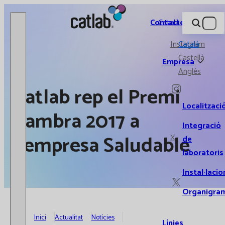
Catlab.
Contacte
Català
Instagram
Català
Castellà
Empresa
Anglès
Catlab rep el Premi
Localitzaci
Cambra 2017 a
Integració
l'empresa Saludable
X
de
laboratoris
Instal·lacio
Organigra
Inici
Actualitat
Notícies
Línies