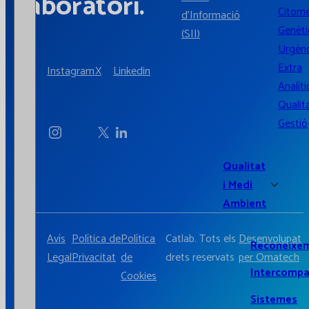
laboratori.
Citome
d'Informació
Genèti
(SII)
Urgènc
Extra
Instagram
X
Linkedin
Analíti
Qualita
Gestió
Qualitat
i Medi
Ambient
Avís
Política de
Política
Catlab. Tots els
Desenvolupat
Reconeixe
Legal
Privacitat
de
drets reservats
per Omatech
Intercompa
Cookies
Sistemes