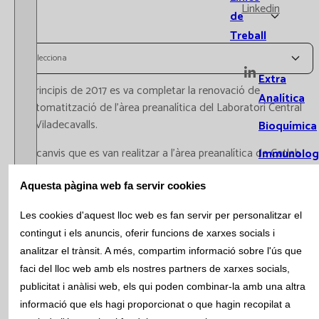
Linkedin
de
Treball
Selecciona
Extra
A principis de 2017 es va completar la renovació de
Analítica
l'automatització de l'àrea preanalítica del Laboratori Central
de Viladecavalls.
Bioquímica
Els canvis que es van realitzar a l'àrea preanalítica de Catlab
Immunolog
van ser; es van substituir els dos distribuidors RSD per un P512
(dedicat exclusivament a les orines i connectat als
Hematolog
Aquesta pàgina web fa servir cookies
analitzadors d'orines) i un P612, que a mes de distribuir i
i Hemostàs
Les cookies d'aquest lloc web es fan servir per personalitzar el
prioritzar, realitza les aliquotes que van a Laboratoris externs.
Microbiolog
contingut i els anuncis, oferir funcions de xarxes socials i
S'ha canviat també el mòdul preanalític del Core de
analitzar el trànsit. A més, compartim informació sobre l'ús que
Bioquímica, instal·lant un Cobas 8100, que millora les
Citometria
faci del lloc web amb els nostres partners de xarxes socials,
prestacions de l'antic mòdul MPA respecte velocitat i
capacitat d'enmagatzematge.
publicitat i anàlisi web, els qui poden combinar-la amb una altra
Genètica
informació que els hagi proporcionat o que hagin recopilat a
Laboratori