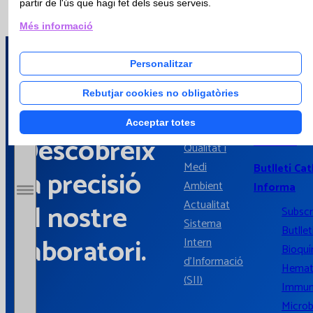
partir de l'ús que hagi fet dels seus serveis.
Hospitalari
Més informació
Personalitzar
Actualitat
Catlab.
Empresa
Català
Rebutjar cookies no obligatòries
Línies de
Castellà
Acceptar totes
Treball
Anglès
Descobreix
Notícies
Qualitat i
Medi
Butlletí Cat
la precisió
Ambient
Informa
Obrir / Tancar menú
Actualitat
al nostre
Subscr
Sistema
Butllet
laboratori.
Intern
Bioquí
d'Informació
Hemat
(SII)
Immun
Microb