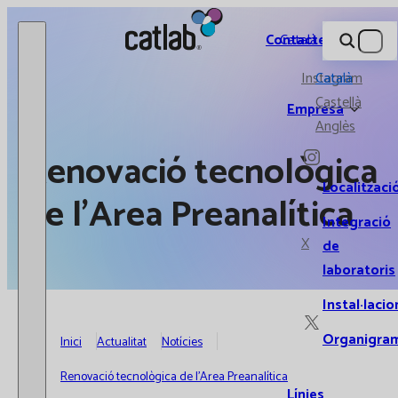
Catlab.
Contacte
Català
Instagram
Català
Castellà
Empresa
Anglès
Renovació tecnològica
Localitzaci
de l'Area Preanalítica
Integració
X
de
laboratoris
Instal·lacio
Organigra
Inici
Actualitat
Notícies
Renovació tecnològica de l'Area Preanalítica
Línies