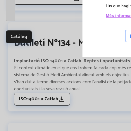
i Estud
l'ús que hagi 
multic
Més informa
Catàleg
Butlletí Nº134 - Març 2024
Implantació ISO 14001 a Catlab. Reptes i oportunitats
El context climàtic en el què ens trobem fa cada cop més rell
sistema de Gestió Medi Ambiental alineat amb els objectius
s’han dut a terme diverses accions com l’anàlisi de la petjada
oportunitats i la seva revisió anual.
ISO14001 a Catlab