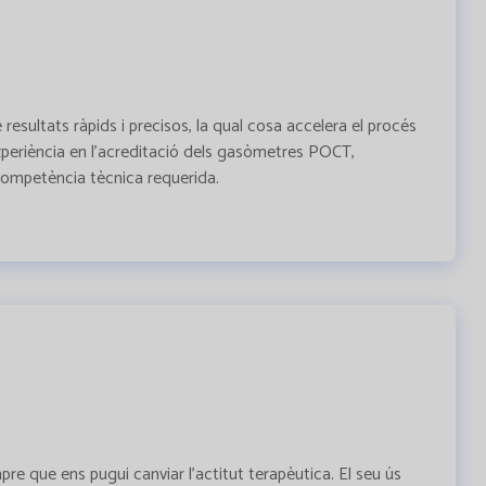
esultats ràpids i precisos, la qual cosa accelera el procés
 experiència en l'acreditació dels gasòmetres POCT,
competència tècnica requerida.
re que ens pugui canviar l’actitut terapèutica. El seu ús