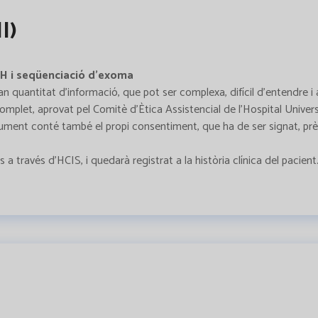
I)
GH i seqüenciació d’exoma
n quantitat d’informació, que pot ser complexa, difícil d’entendre i a
plet, aprovat pel Comitè d’Ètica Assistencial de l’Hospital Univers
ument conté també el propi consentiment, que ha de ser signat, prèvi
 través d’HCIS, i quedarà registrat a la història clínica del pacient