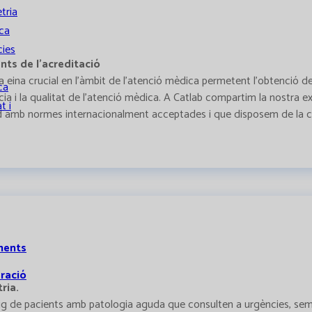
tria
ca
ies
nts de l'acreditació
ina crucial en l'àmbit de l'atenció mèdica permetent l'obtenció de r
ca
ència i la qualitat de l'atenció mèdica. A Catlab compartim la nostra
t i
ord amb normes internacionalment acceptades i que disposem de la 
ments
ració
ria.
neig de pacients amb patologia aguda que consulten a urgències, semp