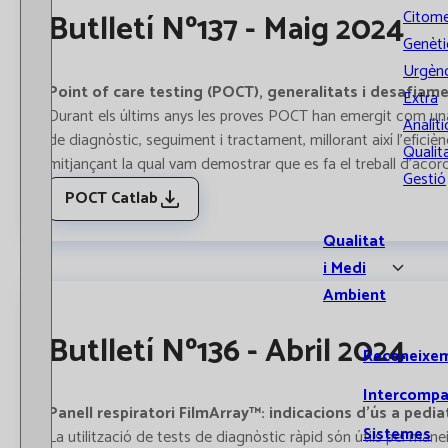
Butlletí Nº137 - Maig 2024
Citome
Genèti
Urgènc
Point of care testing (POCT), generalitats i desafiame
Extra
Durant els últims anys les proves POCT han emergit com una e
Analíti
de diagnòstic, seguiment i tractament, millorant així l'efici
Qualita
mitjançant la qual vam demostrar que es fa el treball d'ac
Gestió
POCT Catlab
Qualitat
i Medi
Ambient
Butlletí Nº136 - Abril 2024
Reconeixe
Intercompa
Panell respiratori FilmArray™: indicacions d'ús a pediat
Sistemes
La utilització de tests de diagnòstic ràpid són útils pel ma