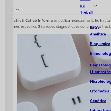
de
Selecciona
Treball
El
Butlletí Catlab Informa
es publica mensualment. Es tracta
ser més específics (tècniques diagnòstiques concretes) o tractar
Extra
Analítica
Bioquímica
Immunolog
Hematolog
i Hemostàs
Microbiolog
Citometria
Genètica
Laboratori