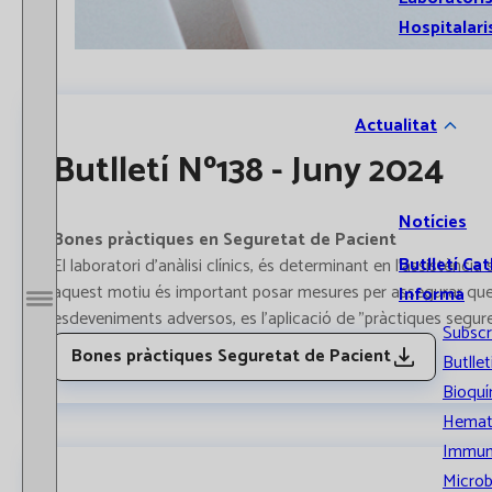
Hospitalari
Actualitat
Butlletí Nº138 - Juny 2024
Notícies
Bones pràctiques en Seguretat de Pacient
Butlletí Cat
El laboratori d'anàlisi clínics, és determinant en l'assistènc
aquest motiu és important posar mesures per assegurar que 
Informa
Obrir / Tancar menú
esdeveniments adversos, es l'aplicació de "pràctiques segures
Subscr
Bones pràctiques Seguretat de Pacient
Butllet
Bioquí
Hemat
Immun
Microb