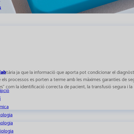
s
lab
ia sanitària ja que la informació que aporta pot condicionar el diagnò
els processos es porten a terme amb les màximes garanties de segu
" com la identificació correcta de pacient, la transfusió segura i la
ipció
í
mica
ologia
ologia
iologia