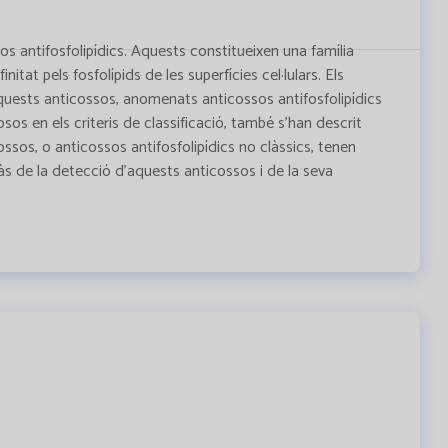
os antifosfolipídics. Aquests constitueixen una família
at pels fosfolípids de les superfícies cel·lulars. Els
 Aquests anticossos, anomenats anticossos antifosfolipídics
osos en els criteris de classificació, també s'han descrit
ssos, o anticossos antifosfolipídics no clàssics, tenen
às de la detecció d'aquests anticossos i de la seva