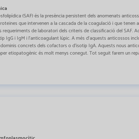
nica
osfolipídica (SAF) és la presència persistent dels anomenats anticoss
eïnes que intervenen a la cascada de la coagulació i que tenen afinit
s requeriments de laboratori dels criteris de classificació del SAF.
sotip IgG i IgM i l'anticoagulant lúpic. A més d'aquests anticossos incl
 dominis concrets dels cofactors o d'isotip IgA. Aquests nous antico
le paper etiopatogènic és molt menys conegut. Tot seguit farem un rep
Limfoplasmocític