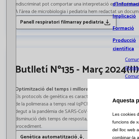
d’Informac
indiscriminat pot comportar una interpretació errònia dels re
A l’àrea de microbiologia i pediatria hem redactat un documen
Implicació
Panell respiratori filmarray pediatria
Formació
Producció
científica
Comun
Butlletí Nº135 - Març 2024(II)
Ponènc
Comun
orals
Optimització del temps i millora en qualitat al servei
Public
Els protocols de genètica es caracteritzen normalment per 
Aquesta p
Tesis
de la polimerasa a temps real (qPCR), són similars als utilit
doctor
degut a la pandèmia de SARS-CoV-2, des de la secció de genè
Les cookies d'
disminució dels temps de resposta, una disminució del temps d
Recerca
funcions de xa
procediment.
del lloc web a
Assaigs
Genètica automatització
combinar-la a