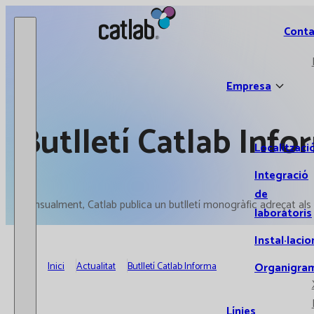
Catlab.
Conta
Empresa
Butlletí Catlab Info
Localitzaci
Integració
de
Mensualment, Catlab publica un butlletí monogràfic adreçat als n
laboratoris
Instal·lacio
Inici
Actualitat
Butlletí Catlab Informa
Organigra
Línies