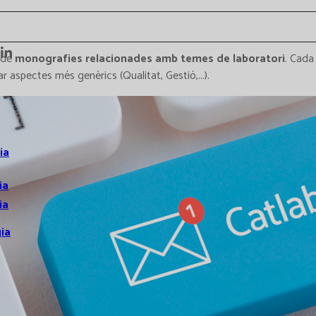
 de
monografies relacionades amb temes de laboratori
. Cada
 aspectes més genèrics (Qualitat, Gestió,...).
ia
ia
ia
ia
s