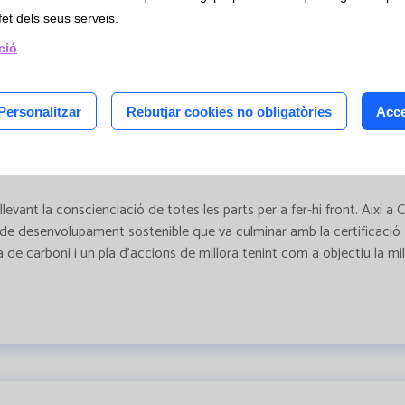
is
fet dels seus serveis.
èntrics
ció
Personalitzar
Rebutjar cookies no obligatòries
Acce
evant la conscienciació de totes les parts per a fer-hi front. Així a
 de desenvolupament sostenible que va culminar amb la certificaci
 de carboni i un pla d’accions de millora tenint com a objectiu la mil