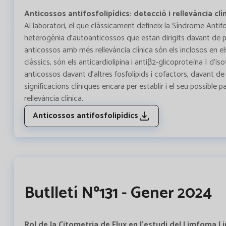
Anticossos antifosfolipídics: detecció i rellevància clí
Al laboratori, el que clàssicament defineix la Síndrome Antif
heterogènia d'autoanticossos que estan dirigits davant de prot
anticossos amb més rellevància clínica són els inclosos en el
clàssics, són els anticardiolipina i antiβ2-glicoproteïna I d'i
anticossos davant d'altres fosfolípids i cofactors, davant de
significacions clíniques encara per establir i el seu possib
rellevància clínica.
Anticossos antifosfolipídics
Butlletí Nº131 - Gener 2024
Rol de la Citometria de Flux en l’estudi del Limfoma 