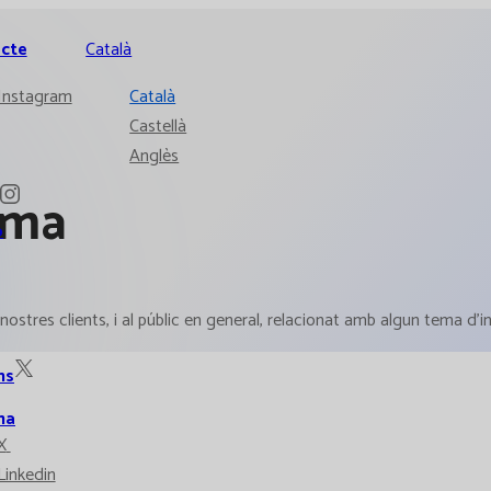
cte
Català
Instagram
Català
Castellà
Anglès
rma
ó
ostres clients, i al públic en general, relacionat amb algun tema d'in
ns
ma
X
Linkedin