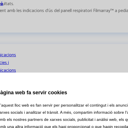
ió
sultats.
t amb les indicacions d’ús del panell respiratori Filmarray™ a pedia
icacions
ies i
icacions
 de genètica mitjançant l’automatització de proves amb l’ana
acions
una elevada complexitat i múltiples processos manuals. Molts d’aqu
àgina web fa servir cookies
zats a la secció de Microbiologia molecular. Aprofitant que aquesta s
als
tica s’ha procedit a integrar una part de la nostra activitat en aq
aquest lloc web es fan servir per personalitzar el contingut i els anuncis
e dedicació tant tècnic com facultatiu, un menor risc d’errors pre i p
rxes socials i analitzar el trànsit. A més, compartim informació sobre l'
mb els nostres partners de xarxes socials, publicitat i anàlisi web, els 
 clínics
mb una altra informació que els hagi proporcionat o que hagin recopilat